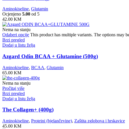
Aminokiseline
,
Glutamin
Ocjenjeno
5.00
od 5
42.00
KM
Nema na stanju
Odaberi opcije
This product has multiple variants. The options may b
Brzi pregled
Dodaj u listu želja
Azgard Odin BCAA + Glutamine (500g)
Aminokiseline
,
BCAA
,
Glutamin
65.00
KM
Nema na stanju
Pročitaj više
Brzi pregled
Dodaj u listu želja
The Collagen+ (400g)
Aminokiseline
,
Proteini (bjelančevine)
,
Zaštita zglobova i hrskavice
45.00
KM