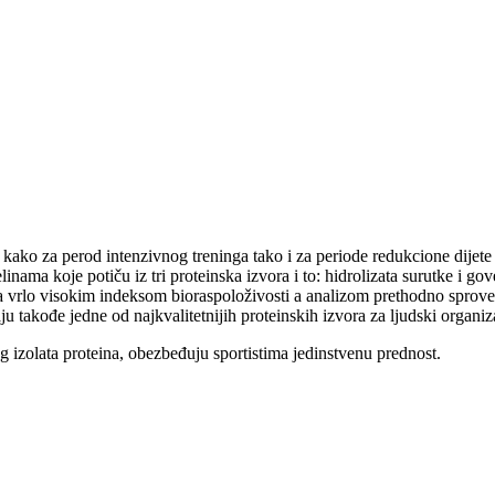
ko za perod intenzivnog treninga tako i za periode redukcione dijete za
ama koje potiču iz tri proteinska izvora i to: hidrolizata surutke i gove
sa vrlo visokim indeksom bioraspoloživosti a analizom prethodno sprove
ju takođe jedne od najkvalitetnijih proteinskih izvora za ljudski organi
 izolata proteina, obezbeđuju sportistima jedinstvenu prednost.