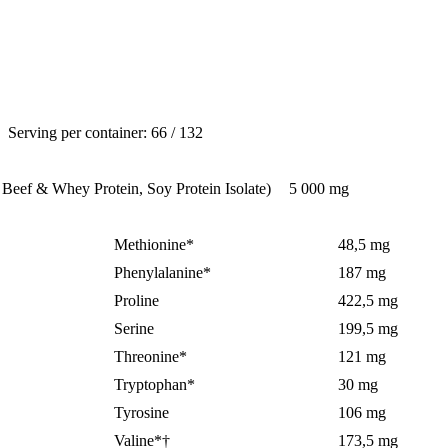
Serving per container: 66 / 132
eef & Whey Protein, Soy Protein Isolate)
5 000 mg
Methionine*
48,5 mg
Phenylalanine*
187 mg
Proline
422,5 mg
Serine
199,5 mg
Threonine*
121 mg
Tryptophan*
30 mg
Tyrosine
106 mg
Valine*†
173,5 mg