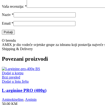
Vaša recenzija:
*
Naziv
*
Email
*
O brendu
AMIX je dio vodeće svjetske grupe za ishranu koji postavlja najveće
Shipping & Delivery
Povezani proizvodi
Dodaj u korpu
Brzi pregled
Dodaj u listu želja
L-arginine PRO (400g)
Aminokiseline
,
Arginin
50.00
KM