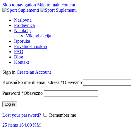
Skip to navigation
Skip to main content
Naslovna
Prodavnica
Na akciji
Vikend akcija
Isporuka
Privatnost i uslovi
FAQ
Blog
Kontakt
Sign in
Create an Account
Korisničko ime ili email adresa
*
Obavezno
Password
*
Obavezno
Log in
Lost your password?
Remember me
25
items
164.00
KM