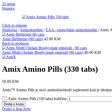
25
items
Stranice
Click to enlarge
Naslovna
/
Aminokiseline
/
EAA - esencijalne aminokiseline
/
Amix Am
Amix Berberine (60 caps)
42.00
KM
Back to products
Amix Multi Chelate Bisglycinate minerali (90 caps)
40.00
KM
Amix Amino Pills (330 tabs)
50.00
KM
Amix™ Amino Pills je novi aminokiselinski suplement koji je idealan ka
Amix Amino Pills (330 tabs) količina
-
Dodaj u korpu
Dodaj u listu želja