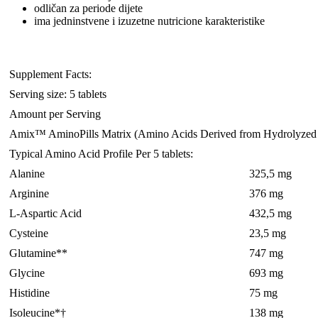
odličan za periode dijete
ima jedninstvene i izuzetne nutricione karakteristike
Supplement Facts:
Serving size: 5 tablets
Amount per Serving
Amix™ AminoPills Matrix (Amino Acids Derived from Hydrolyzed B
Typical Amino Acid Profile Per 5 tablets:
Alanine
325,5 mg
Arginine
376 mg
L-Aspartic Acid
432,5 mg
Cysteine
23,5 mg
Glutamine**
747 mg
Glycine
693 mg
Histidine
75 mg
Isoleucine*†
138 mg