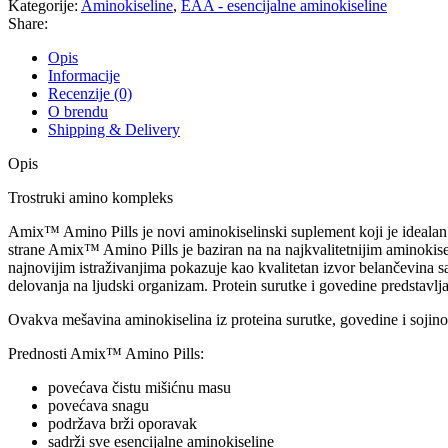
Kategorije:
Aminokiseline
,
EAA - esencijalne aminokiseline
Share:
Opis
Informacije
Recenzije (0)
O brendu
Shipping & Delivery
Opis
Trostruki amino kompleks
Amix™ Amino Pills je novi aminokiselinski suplement koji je idealan ka
strane Amix™ Amino Pills je baziran na na najkvalitetnijim aminokiselin
najnovijim istraživanjima pokazuje kao kvalitetan izvor belančevina 
delovanja na ljudski organizam. Protein surutke i govedine predstavlja
Ovakva mešavina aminokiselina iz proteina surutke, govedine i sojinog
Prednosti Amix™ Amino Pills:
povećava čistu mišićnu masu
povećava snagu
podržava brži oporavak
sadrži sve esencijalne aminokiseline