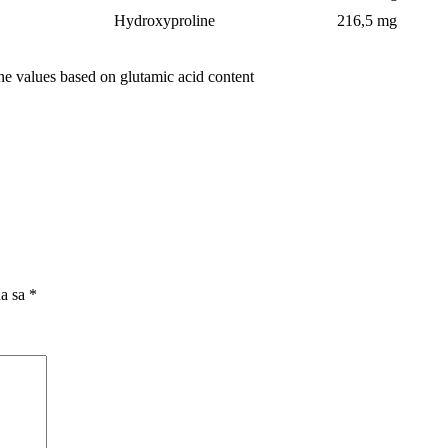
Hydroxyproline
216,5 mg
 values based on glutamic acid content
na sa
*