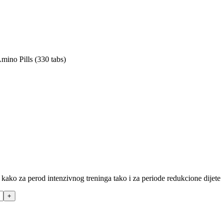
ino Pills (330 tabs)
ko za perod intenzivnog treninga tako i za periode redukcione dijete za
+