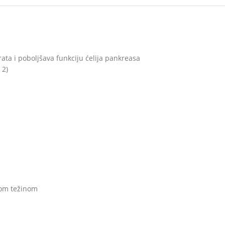
ata i poboljšava funkciju ćelija pankreasa
 2)
nom težinom