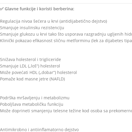
✅ Glavne funkcije i koristi berberina:
Regulacija nivoa šećera u krvi (antidijabetično dejstvo)
Smanjuje insulinsku rezistenciju
Smanjuje glukozu u krvi tako što usporava razgradnju ugljenih hidr
Klinički pokazao efikasnost sličnu metforminu (lek za dijabetes tipa
Snižava holesterol i trigliceride
Smanjuje LDL („loš“) holesterol
Može povećati HDL („dobar“) holesterol
Pomaže kod masne jetre (NAFLD)
Podrška mršavljenju i metabolizmu
Poboljšava metaboličku funkciju
Može doprineti smanjenju telesne težine kod osoba sa prekomer
Antimikrobno i antiinflamatorno dejstvo