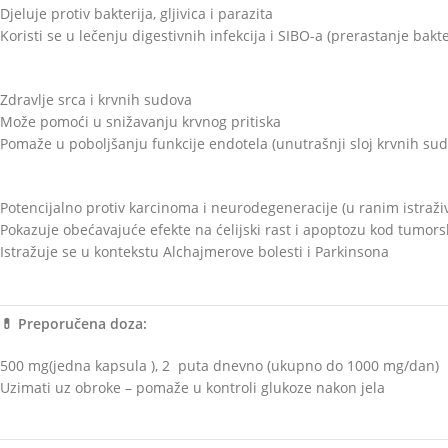
Djeluje protiv bakterija, gljivica i parazita
Koristi se u lečenju digestivnih infekcija i SIBO-a (prerastanje bakt
Zdravlje srca i krvnih sudova
Može pomoći u snižavanju krvnog pritiska
Pomaže u poboljšanju funkcije endotela (unutrašnji sloj krvnih sud
Potencijalno protiv karcinoma i neurodegeneracije (u ranim istraži
Pokazuje obećavajuće efekte na ćelijski rast i apoptozu kod tumorsk
Istražuje se u kontekstu Alchajmerove bolesti i Parkinsona
💊 Preporučena doza:
500 mg(jedna kapsula ), 2 puta dnevno (ukupno do 1000 mg/dan)
Uzimati uz obroke – pomaže u kontroli glukoze nakon jela