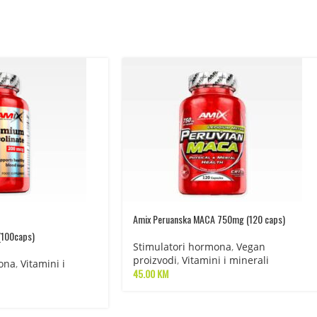
Amix Peruanska MACA 750mg (120 caps)
(100caps)
Stimulatori hormona
,
Vegan
proizvodi
,
Vitamini i minerali
ona
,
Vitamini i
45.00
KM