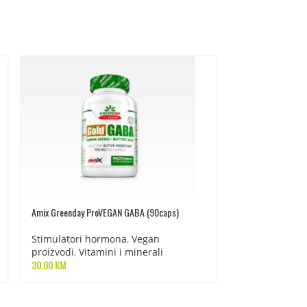
Ashwagandha PRO 
Amix Greenday ProVEGAN GABA (90caps)
Stimulatori h
Stimulatori hormona
,
Vegan
proizvodi
,
Vita
proizvodi
,
Vitamini i minerali
40.00
KM
30.00
KM