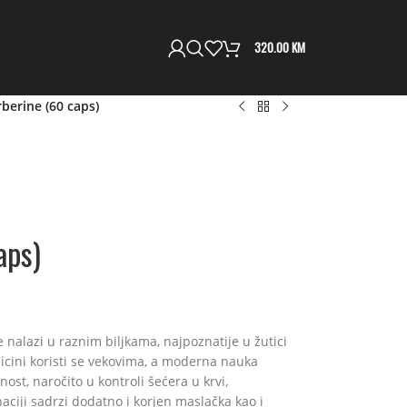
320.00
KM
berine (60 caps)
aps)
se nalazi u raznim biljkama, najpoznatije u žutici
dicini koristi se vekovima, a moderna nauka
ost, naročito u kontroli šećera u krvi,
ciji sadrzi dodatno i korjen maslačka kao i