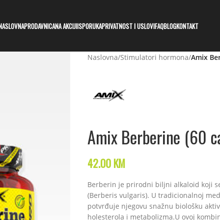
NASLOVNA
PRODAVNICA
NA AKCIJI
ISPORUKA
PRIVATNOST I USLOVI
FAQ
BLOG
KONTAKT
Naslovna
/
Stimulatori hormona
/
Amix Ber
Amix Berberine (60 c
42.00
KM
Berberin je prirodni biljni alkaloid koji 
(Berberis vulgaris). U tradicionalnoj me
potvrđuje njegovu snažnu biološku aktivn
holesterola i metabolizma.U ovoj kombina