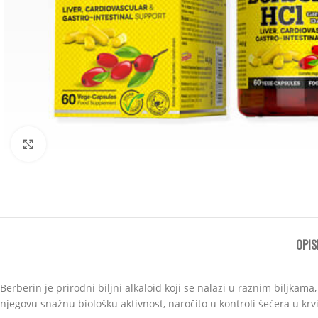
Click to enlarge
OPIS
Berberin je prirodni biljni alkaloid koji se nalazi u raznim biljkam
njegovu snažnu biološku aktivnost, naročito u kontroli šećera u krvi