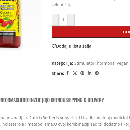
zeleni čaj.
-
+
DO
Dodaj u listu želja
Kategorije:
Stimulatori hormona
,
Vegan 
Share:
INFORMACIJE
RECENZIJE (0)
O BRENDU
SHIPPING & DELIVERY
a, najpoznatije u žutici (Berberis vulgaris). U tradicionalnoj medici
, holesterola i metabolizma.U ovoj kombinaciji sadrzi dodatno i korj