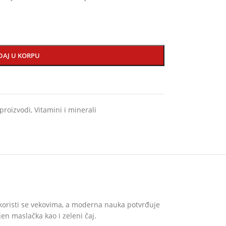
DAJ U KORPU
proizvodi
,
Vitamini i minerali
ni koristi se vekovima, a moderna nauka potvrđuje
en maslačka kao i zeleni čaj.