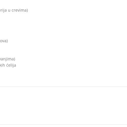
erija u crevima)
ova)
vanjima)
ih ćelija