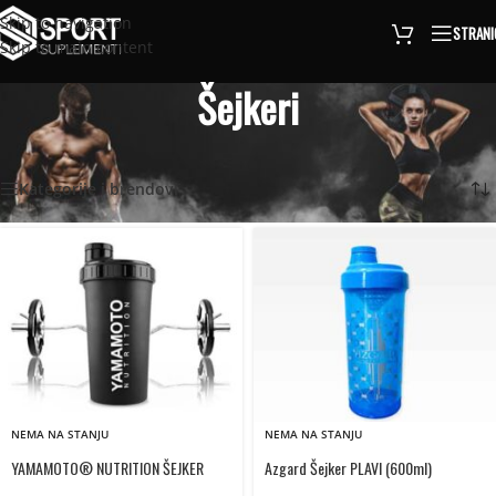
Skip to navigation
STRANI
Skip to main content
Šejkeri
Naslovna
/
Šejkeri
Prikaz svih 15 rezultata
Kategorije i brendovi
NEMA NA STANJU
NEMA NA STANJU
YAMAMOTO® NUTRITION ŠEJKER
Azgard Šejker PLAVI (600ml)