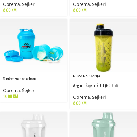
Oprema
,
Šejkeri
Oprema
,
Šejkeri
8.00
KM
8.00
KM
NEMA NA STANJU
Shaker sa dodatkom
Azgard Šejker ŽUTI (600ml)
Oprema
,
Šejkeri
14.00
KM
Oprema
,
Šejkeri
8.00
KM