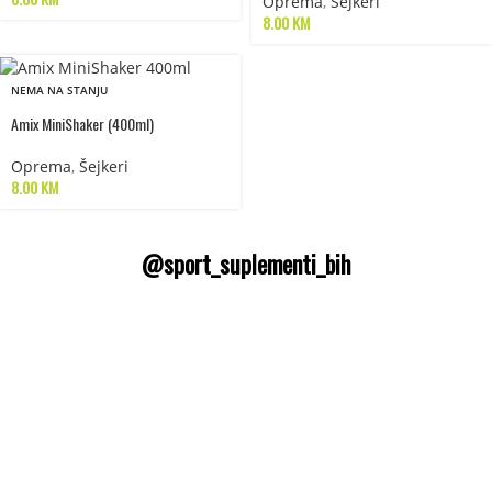
Oprema
,
Šejkeri
8.00
KM
NEMA NA STANJU
Amix MiniShaker (400ml)
Oprema
,
Šejkeri
8.00
KM
@sport_suplementi_bih