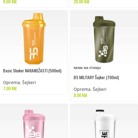
8.00
KM
20.00
KM
NEMA NA STANJU
Basic Shaker NARANDŽASTI (500ml)
BS MILITARY Šejker (700ml)
Oprema
,
Šejkeri
7.00
KM
Oprema
,
Šejkeri
8.00
KM