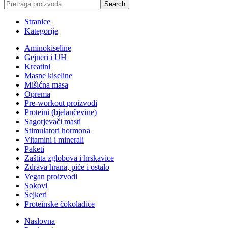
Search
Stranice
Kategorije
Aminokiseline
Gejneri i UH
Kreatini
Masne kiseline
Mišićna masa
Oprema
Pre-workout proizvodi
Proteini (bjelančevine)
Sagorjevači masti
Stimulatori hormona
Vitamini i minerali
Paketi
Zaštita zglobova i hrskavice
Zdrava hrana, piće i ostalo
Vegan proizvodi
Sokovi
Šejkeri
Proteinske čokoladice
Naslovna