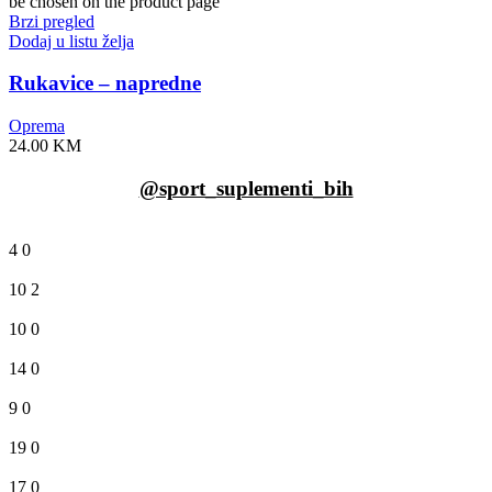
be chosen on the product page
Brzi pregled
Dodaj u listu želja
Rukavice – napredne
Oprema
24.00
KM
@sport_suplementi_bih
4
0
10
2
10
0
14
0
9
0
19
0
17
0