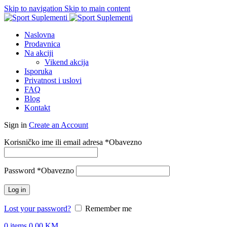
Skip to navigation
Skip to main content
Naslovna
Prodavnica
Na akciji
Vikend akcija
Isporuka
Privatnost i uslovi
FAQ
Blog
Kontakt
Sign in
Create an Account
Korisničko ime ili email adresa
*
Obavezno
Password
*
Obavezno
Log in
Lost your password?
Remember me
0
items
0.00
KM