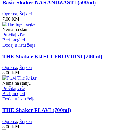
Basic Shaker NARANDŽASTI (500ml)
Oprema
,
Šejkeri
7.00
KM
Nema na stanju
Pročitaj više
Brzi pregled
Dodaj u listu želja
THE Shaker BIJELI-PROVIDNI (700ml)
Oprema
,
Šejkeri
8.00
KM
Nema na stanju
Pročitaj više
Brzi pregled
Dodaj u listu želja
THE Shaker PLAVI (700ml)
Oprema
,
Šejkeri
8.00
KM