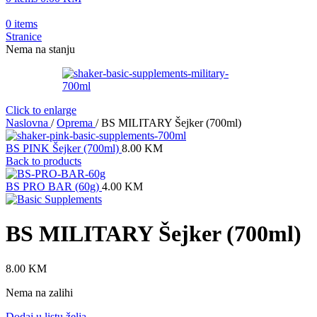
0
items
Stranice
Nema na stanju
Click to enlarge
Naslovna
/
Oprema
/
BS MILITARY Šejker (700ml)
BS PINK Šejker (700ml)
8.00
KM
Back to products
BS PRO BAR (60g)
4.00
KM
BS MILITARY Šejker (700ml)
8.00
KM
Nema na zalihi
Dodaj u listu želja