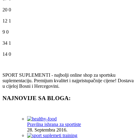
20
0
12
1
9
0
34
1
14
0
SPORT SUPLEMENTI - najbolji online shop za sportsku
suplementaciju. Premijum kvalitet i najpristupačnije cijene! Dostava
u cijeloj Bosni i Hercegovini.
NAJNOVIJE SA BLOGA:
Pravilna ishrana za sportiste
28. Septembra 2016.