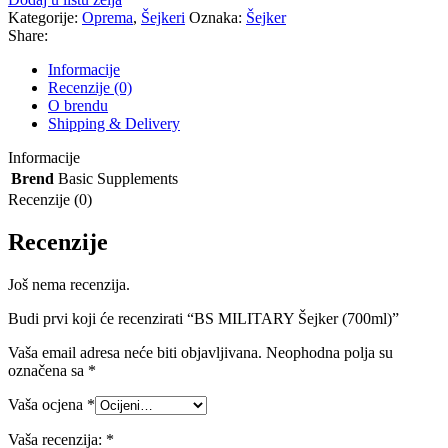
Kategorije:
Oprema
,
Šejkeri
Oznaka:
Šejker
Share:
Informacije
Recenzije (0)
O brendu
Shipping & Delivery
Informacije
Brend
Basic Supplements
Recenzije (0)
Recenzije
Još nema recenzija.
Budi prvi koji će recenzirati “BS MILITARY Šejker (700ml)”
Vaša email adresa neće biti objavljivana.
Neophodna polja su
označena sa
*
Vaša ocjena
*
Vaša recenzija:
*