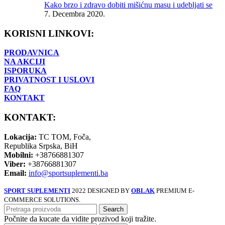
Kako brzo i zdravo dobiti mišićnu masu i udebljati se
7. Decembra 2020.
KORISNI LINKOVI:
PRODAVNICA
NA AKCIJI
ISPORUKA
PRIVATNOST I USLOVI
FAQ
KONTAKT
KONTAKT:
Lokacija:
TC TOM, Foča,
Republika Srpska, BiH
Mobilni:
+38766881307
Viber:
+38766881307
Email:
info@sportsuplementi.ba
SPORT SUPLEMENTI
2022 DESIGNED BY
OBLAK
PREMIUM E-
COMMERCE SOLUTIONS.
Search
Počnite da kucate da vidite prozivod koji tražite.