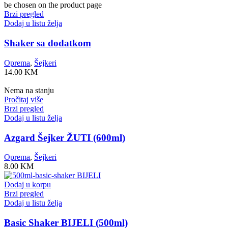
be chosen on the product page
Brzi pregled
Dodaj u listu želja
Shaker sa dodatkom
Oprema
,
Šejkeri
14.00
KM
Nema na stanju
Pročitaj više
Brzi pregled
Dodaj u listu želja
Azgard Šejker ŽUTI (600ml)
Oprema
,
Šejkeri
8.00
KM
Dodaj u korpu
Brzi pregled
Dodaj u listu želja
Basic Shaker BIJELI (500ml)