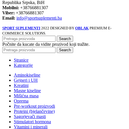
Republika Srpska, BiH
Mobilni:
+38766881307
Viber:
+38766881307
Email:
info@sportsuplementi.ba
SPORT SUPLEMENTI
2022 DESIGNED BY
OBLAK
PREMIUM E-
COMMERCE SOLUTIONS.
Search
Počnite da kucate da vidite prozivod koji tražite.
Search
Stranice
Kategorije
Aminokiseline
Gejneri i UH
Kreatini
Masne kiseline
Mišićna masa
Oprema
Pre-workout proizvodi
Proteini (bjelančevine)
Sagorjevači masti
Stimulatori hormona
Vitamini i minerali