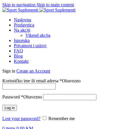
Skip to navigation
Skip to main content
Naslovna
Prodavnica
Na akciji
Vikend akcija
Isporuka
Privatnost i uslovi
FAQ
Blog
Kontakt
Sign in
Create an Account
Korisničko ime ili email adresa
*
Obavezno
Password
*
Obavezno
Log in
Lost your password?
Remember me
0
items
0.00
KM