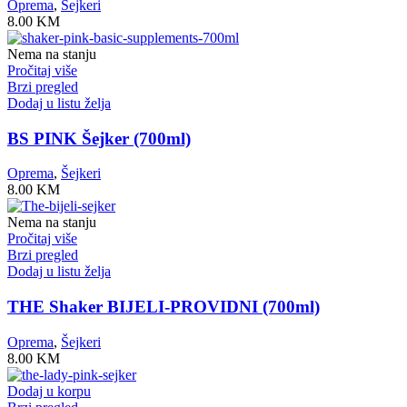
Oprema
,
Šejkeri
8.00
KM
Nema na stanju
Pročitaj više
Brzi pregled
Dodaj u listu želja
BS PINK Šejker (700ml)
Oprema
,
Šejkeri
8.00
KM
Nema na stanju
Pročitaj više
Brzi pregled
Dodaj u listu želja
THE Shaker BIJELI-PROVIDNI (700ml)
Oprema
,
Šejkeri
8.00
KM
Dodaj u korpu