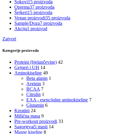
Sokovi
15 proizvoda
Oprema
37 proizvoda
Šejkeri
15 proizvoda
Vegan proizvodi
35 proizvoda
Sample/Doza
7 proizvoda
Akcija
1 proizvod
Zatvori
Kategorije proizvoda
Proteini (bjelančevine)
42
Gejneri i UH
14
Aminokiseline
49
Beta alanin
1
Arginin
3
BCAA
7
Citrulin
1
EAA - esencijalne aminokiseline
7
Glutamin
6
Kreatini
24
Mišićna masa
9
Pre-workout proizvodi
33
Sagorjevači masti
14
Masne kiseline
8