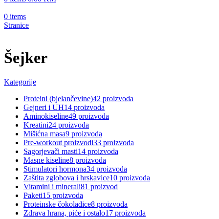
0
items
Stranice
Šejker
Kategorije
Proteini (bjelančevine)
42 proizvoda
Gejneri i UH
14 proizvoda
Aminokiseline
49 proizvoda
Kreatini
24 proizvoda
Mišićna masa
9 proizvoda
Pre-workout proizvodi
33 proizvoda
Sagorjevači masti
14 proizvoda
Masne kiseline
8 proizvoda
Stimulatori hormona
34 proizvoda
Zaštita zglobova i hrskavice
10 proizvoda
Vitamini i minerali
81 proizvod
Paketi
15 proizvoda
Proteinske čokoladice
8 proizvoda
Zdrava hrana, piće i ostalo
17 proizvoda