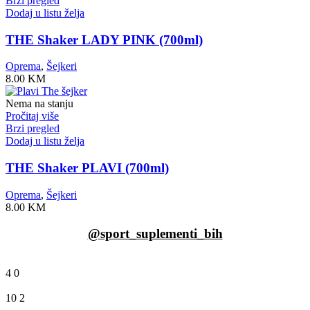
Brzi pregled
Dodaj u listu želja
THE Shaker LADY PINK (700ml)
Oprema
,
Šejkeri
8.00
KM
Nema na stanju
Pročitaj više
Brzi pregled
Dodaj u listu želja
THE Shaker PLAVI (700ml)
Oprema
,
Šejkeri
8.00
KM
@sport_suplementi_bih
4
0
10
2