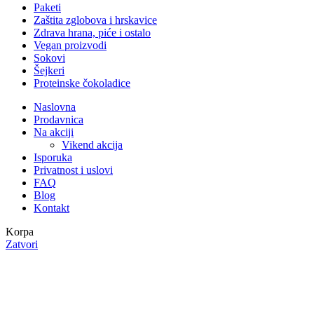
Paketi
Zaštita zglobova i hrskavice
Zdrava hrana, piće i ostalo
Vegan proizvodi
Sokovi
Šejkeri
Proteinske čokoladice
Naslovna
Prodavnica
Na akciji
Vikend akcija
Isporuka
Privatnost i uslovi
FAQ
Blog
Kontakt
Korpa
Zatvori