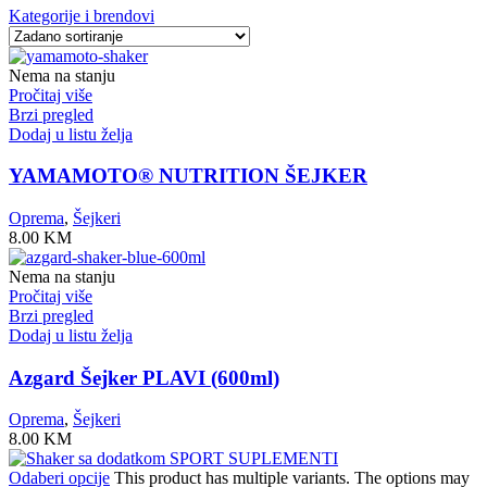
Kategorije i brendovi
Nema na stanju
Pročitaj više
Brzi pregled
Dodaj u listu želja
YAMAMOTO® NUTRITION ŠEJKER
Oprema
,
Šejkeri
8.00
KM
Nema na stanju
Pročitaj više
Brzi pregled
Dodaj u listu želja
Azgard Šejker PLAVI (600ml)
Oprema
,
Šejkeri
8.00
KM
Odaberi opcije
This product has multiple variants. The options may