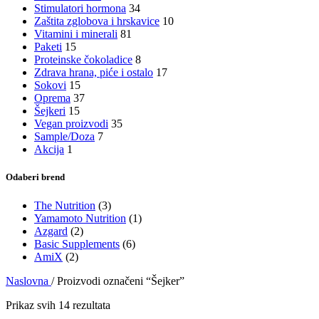
Stimulatori hormona
34
Zaštita zglobova i hrskavice
10
Vitamini i minerali
81
Paketi
15
Proteinske čokoladice
8
Zdrava hrana, piće i ostalo
17
Sokovi
15
Oprema
37
Šejkeri
15
Vegan proizvodi
35
Sample/Doza
7
Akcija
1
Odaberi brend
The Nutrition
(3)
Yamamoto Nutrition
(1)
Azgard
(2)
Basic Supplements
(6)
AmiX
(2)
Naslovna
/
Proizvodi označeni “Šejker”
Prikaz svih 14 rezultata