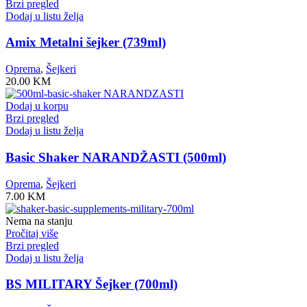
Brzi pregled
Dodaj u listu želja
Amix Metalni šejker (739ml)
Oprema
,
Šejkeri
20.00
KM
Dodaj u korpu
Brzi pregled
Dodaj u listu želja
Basic Shaker NARANDŽASTI (500ml)
Oprema
,
Šejkeri
7.00
KM
Nema na stanju
Pročitaj više
Brzi pregled
Dodaj u listu želja
BS MILITARY Šejker (700ml)