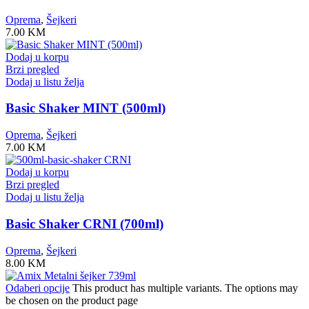
Oprema
,
Šejkeri
7.00
KM
Dodaj u korpu
Brzi pregled
Dodaj u listu želja
Basic Shaker MINT (500ml)
Oprema
,
Šejkeri
7.00
KM
Dodaj u korpu
Brzi pregled
Dodaj u listu želja
Basic Shaker CRNI (700ml)
Oprema
,
Šejkeri
8.00
KM
Odaberi opcije
This product has multiple variants. The options may
be chosen on the product page