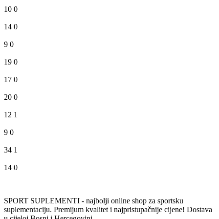
10
0
14
0
9
0
19
0
17
0
20
0
12
1
9
0
34
1
14
0
SPORT SUPLEMENTI - najbolji online shop za sportsku
suplementaciju. Premijum kvalitet i najpristupačnije cijene! Dostava
u cijeloj Bosni i Hercegovini.