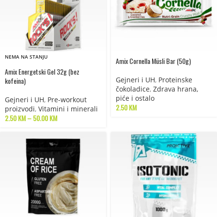
NEMA NA STANJU
Amix Cornella Müsli Bar (50g)
Amix Energetski Gel 32g (bez
Gejneri i UH
,
Proteinske
kofeina)
čokoladice
,
Zdrava hrana,
piće i ostalo
Gejneri i UH
,
Pre-workout
2.50
KM
proizvodi
,
Vitamini i minerali
2.50
KM
–
50.00
KM