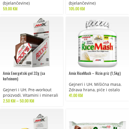
(bjelančevine)
(bjelančevine)
59.00
KM
105.00
KM
Amix Energetski gel 32g (sa
Amix RiceMash – Rizin griz (1,5kg)
kofeinom)
Gejneri i UH
,
Mišićna masa
,
Gejneri i UH
,
Pre-workout
Zdrava hrana, piće i ostalo
41.00
KM
proizvodi
,
Vitamini i minerali
2.50
KM
–
50.00
KM