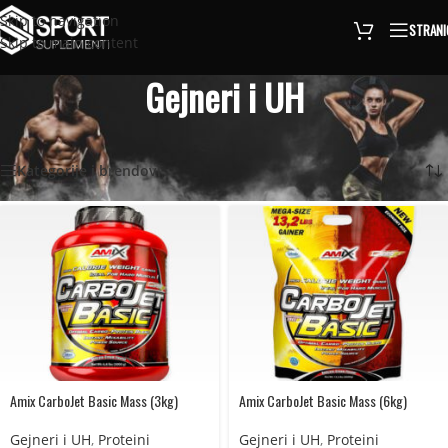
Skip to navigation
STRANI
Skip to main content
Gejneri i UH
Naslovna
/
Gejneri i UH
Prikaz svih 14 rezultata
Kategorije i brendovi
Amix CarboJet Basic Mass (3kg)
Amix CarboJet Basic Mass (6kg)
Gejneri i UH
,
Proteini
Gejneri i UH
,
Proteini