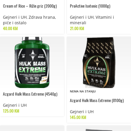
Cream of Rice – Rižin griz (2000g)
ProActive Isotonic (1000g)
Gejneri i UH
,
Zdrava hrana,
Gejneri i UH
,
Vitamini i
piće i ostalo
minerali
40.00
KM
21.00
KM
NEMA NA STANJU
Azgard Hulk Mass Extreme (4540g)
Azgard Hulk Mass Extreme (8100g)
Gejneri i UH
125.00
KM
Gejneri i UH
145.00
KM