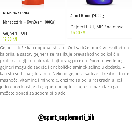
NEMA NA STANJU
All in 1 Gainer (2000 g)
Maltodextrin – GymBeam (1000g)
Gejneri i UH
,
Mišićna masa
65.00
KM
Gejneri i UH
12.00
KM
Gejneri služe kao dopuna ishrani. Oni sadrže mnoštvo kvalitetnih
kalorija, a sastav gejnera se razlikuje prevashodno po količini
proteina, ugljenih hidrata i njihovog porekla. Pored navedenog,
gejneri mogu da sadrže i anaboličke aminokiseline u dodatku –
kao što su bcaa, glutamin. Neki od gejnera sadrže i kreatin, dobre
masnoće, vitamine i minerale, enzime za bolju razgradnju. Još
jedna prednost je da gejneri ne opterećuju stomak i lako ga
možete poneti sa sobom bilo gde.
@sport_suplementi_bih