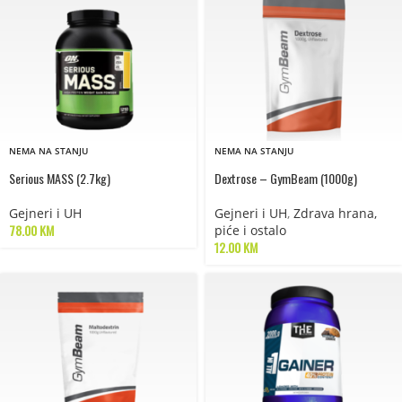
NEMA NA STANJU
NEMA NA STANJU
Serious MASS (2.7kg)
Dextrose – GymBeam (1000g)
Gejneri i UH
Gejneri i UH
,
Zdrava hrana,
78.00
KM
piće i ostalo
12.00
KM