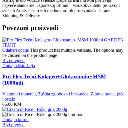
AMIX je dio vodeće svjetske grupe za ishranu koji postavlja
najveće standarde u sportskoj ishrani – visokokvalitetni proizvodi
svrstali AmiX u sam vrh međunarodnih proizvođača ishrane.
Shipping & Delivery
Povezani proizvodi
Odaberi opcije
This product has multiple variants. The options may
be chosen on the product page
Brzi pregled
Dodaj u listu želja
Pro Flex Tečni Kolagen+Glukozamin+MSM
(1000ml)
Vitamini i minerali
,
Zaštita zglobova i hrskavice
,
Zdrava hrana, piće
i ostalo
65.00
KM
Dodaj u korpu
Brzi pregled