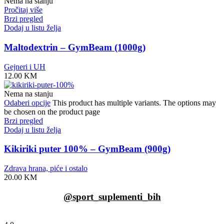
Nema na stanju
Pročitaj više
Brzi pregled
Dodaj u listu želja
Maltodextrin – GymBeam (1000g)
Gejneri i UH
12.00
KM
Nema na stanju
Odaberi opcije
This product has multiple variants. The options may
be chosen on the product page
Brzi pregled
Dodaj u listu želja
Kikiriki puter 100% – GymBeam (900g)
Zdrava hrana, piće i ostalo
20.00
KM
@sport_suplementi_bih