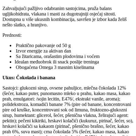
Zahvaljujući pažljivo odabranim sastojcima, pruža balans
ugljikohidrata, vlakana i masti za dugotrajniji osjećaj sitosti.
Dostupna u više ukusnih kombinacija, savršen je izbor kada želiš
nešto slatko, a hranjivo.
Prednosti:
Praktično pakovanje od 50 g
Izvor energije za aktivan dan
Sa žitaricama, orašastim plodovima i voćem
Idealan međuobrok ili snack poslije treninga
Obogaćena Omega 3 masnim kiselinama
Ukus: Čokolada i banana
Sastojci: glukozni sirup, ovsene pahuljice, mlečna čokolada 12%
(šećer, kakao puter, punomasno mleko u prahu, kakao masa, kakao
prah, emulgatori: /sojin lecitin, E476/, ekstrakt vanile, aroma);
polidekstroza, komadići banane 7% (pire od banane, koncentrovani
pire od kruške, koncentrovani sok od limuna, fruktozno-glukozni
sirup, humektant: glicerol, šećer, pšenična vlakna, želirajući agent:
pektin); pečeni kikiriki, hrskavi kolačići (kukuruz, pirinač, šećer, so),
hrskavi kolačići sa kakaom (pirinač, pšenično brašno, šećer, kakao
prah 6%, suva mast); crna čokolada 5% (šećer, kakao masa, kakao