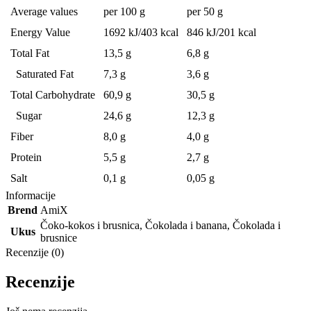
Average values
per 100 g
per 50 g
Energy Value
1692 kJ/403 kcal
846 kJ/201 kcal
Total Fat
13,5 g
6,8 g
Saturated Fat
7,3 g
3,6 g
Total Carbohydrate
60,9 g
30,5 g
Sugar
24,6 g
12,3 g
Fiber
8,0 g
4,0 g
Protein
5,5 g
2,7 g
Salt
0,1 g
0,05 g
Informacije
Brend
AmiX
Čoko-kokos i brusnica
,
Čokolada i banana
,
Čokolada i
Ukus
brusnice
Recenzije (0)
Recenzije