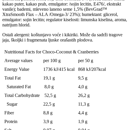
kakao puter, kakao prah, emulgator: /sojin lecitin, E476/, ekstrakt
vanile); bademi, mleveno laneno seme 1,5% (BevGrad™
XtraSmooth Flax – ALA /Omega-3/ 23%); humektant: glicerol,
emulgator: sojin lecitin; regulator kiselosti: limunska kiselina, aroma,
natrijum hlorid.
Ostali alergeni: koštunjavo voće i kikiriki. Može da sadrži tragove
jaja, školjki i fragmenata ljuske orašastih plodova.
Nutritional Facts for Choco-Coconut & Cranberries
Average values
per 100 g
per 50 g
Energy Value
1736 kJ/415 kcal
868 kJ/207kcal
Total Fat
19,1 g
9,5 g
Saturated Fat
8,0 g
4,0 g
Total Carbohydrate
52,5 g
26,2 g
Sugar
22,5 g
11,3 g
Fiber
8,8 g
4,4 g
Protein
3,9 g
1,9 g