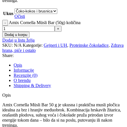
treninga.
Ukus
Očisti
Amix Cornella Müsli Bar (50g) količina
-
+
Dodaj u korpu
Dodaj u listu želja
SKU:
N/A
Kategorije:
Gejneri i UH
,
Proteinske čokoladice
,
Zdrava
hrana, piće i ostalo
Share:
Opis
Informacije
Recenzije (0)
O brendu
Shipping & Delivery
Opis
Amix Cornella Müsli Bar 50 g je ukusna i praktična musli pločica
idealna za brz i hranjiv međuobrok. Kombinacija hrskavih žitarica,
orašastih plodova, suhog voća i čokolade pruža prirodan izvor
energije tokom dana – bilo da si na poslu, putovanju ili nakon
treninga.