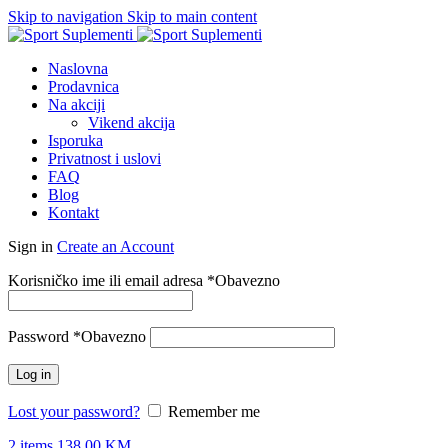
Skip to navigation
Skip to main content
Naslovna
Prodavnica
Na akciji
Vikend akcija
Isporuka
Privatnost i uslovi
FAQ
Blog
Kontakt
Sign in
Create an Account
Korisničko ime ili email adresa
*
Obavezno
Password
*
Obavezno
Log in
Lost your password?
Remember me
2
items
138.00
KM