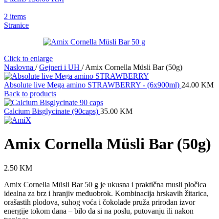
2
items
Stranice
Click to enlarge
Naslovna
/
Gejneri i UH
/
Amix Cornella Müsli Bar (50g)
Absolute live Mega amino STRAWBERRY - (6x900ml)
24.00
KM
Back to products
Calcium Bisglycinate (90caps)
35.00
KM
Amix Cornella Müsli Bar (50g)
2.50
KM
Amix Cornella Müsli Bar 50 g je ukusna i praktična musli pločica
idealna za brz i hranjiv međuobrok. Kombinacija hrskavih žitarica,
orašastih plodova, suhog voća i čokolade pruža prirodan izvor
energije tokom dana – bilo da si na poslu, putovanju ili nakon