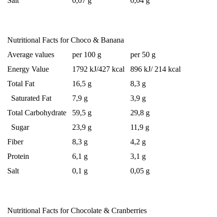
Salt
0,07 g
0,04 g
Nutritional Facts for Choco & Banana
Average values
per 100 g
per 50 g
Energy Value
1792 kJ/427 kcal
896 kJ/ 214 kcal
Total Fat
16,5 g
8,3 g
Saturated Fat
7,9 g
3,9 g
Total Carbohydrate
59,5 g
29,8 g
Sugar
23,9 g
11,9 g
Fiber
8,3 g
4,2 g
Protein
6,1 g
3,1 g
Salt
0,1 g
0,05 g
Nutritional Facts for Chocolate & Cranberries