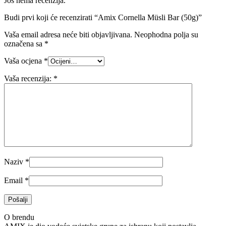
Još nema recenzija.
Budi prvi koji će recenzirati “Amix Cornella Müsli Bar (50g)”
Vaša email adresa neće biti objavljivana.
Neophodna polja su
označena sa
*
Vaša ocjena
*
Vaša recenzija:
*
Naziv
*
Email
*
O brendu