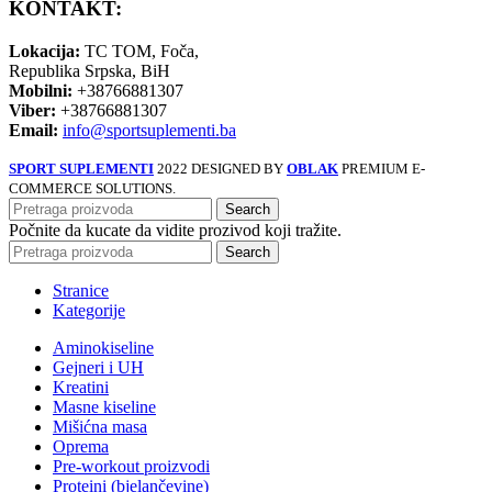
KONTAKT:
Lokacija:
TC TOM, Foča,
Republika Srpska, BiH
Mobilni:
+38766881307
Viber:
+38766881307
Email:
info@sportsuplementi.ba
SPORT SUPLEMENTI
2022 DESIGNED BY
OBLAK
PREMIUM E-
COMMERCE SOLUTIONS.
Search
Počnite da kucate da vidite prozivod koji tražite.
Search
Stranice
Kategorije
Aminokiseline
Gejneri i UH
Kreatini
Masne kiseline
Mišićna masa
Oprema
Pre-workout proizvodi
Proteini (bjelančevine)