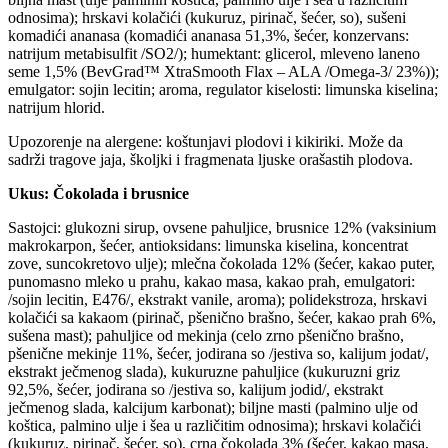
odnosima); hrskavi kolačići (kukuruz, pirinač, šećer, so), sušeni
komadići ananasa (komadići ananasa 51,3%, šećer, konzervans:
natrijum metabisulfit /SO2/); humektant: glicerol, mleveno laneno
seme 1,5% (BevGrad™ XtraSmooth Flax – ALA /Omega-3/ 23%));
emulgator: sojin lecitin; aroma, regulator kiselosti: limunska kiselina;
natrijum hlorid.
Upozorenje na alergene: koštunjavi plodovi i kikiriki. Može da
sadrži tragove jaja, školjki i fragmenata ljuske orašastih plodova.
Ukus: Čokolada i brusnice
Sastojci: glukozni sirup, ovsene pahuljice, brusnice 12% (vaksinium
makrokarpon, šećer, antioksidans: limunska kiselina, koncentrat
zove, suncokretovo ulje); mlečna čokolada 12% (šećer, kakao puter,
punomasno mleko u prahu, kakao masa, kakao prah, emulgatori:
/sojin lecitin, E476/, ekstrakt vanile, aroma); polidekstroza, hrskavi
kolačići sa kakaom (pirinač, pšenično brašno, šećer, kakao prah 6%,
sušena mast); pahuljice od mekinja (celo zrno pšenično brašno,
pšenične mekinje 11%, šećer, jodirana so /jestiva so, kalijum jodat/,
ekstrakt ječmenog slada), kukuruzne pahuljice (kukuruzni griz
92,5%, šećer, jodirana so /jestiva so, kalijum jodid/, ekstrakt
ječmenog slada, kalcijum karbonat); biljne masti (palmino ulje od
koštica, palmino ulje i šea u različitim odnosima); hrskavi kolačići
(kukuruz, pirinač, šećer, so), crna čokolada 3% (šećer, kakao masa,