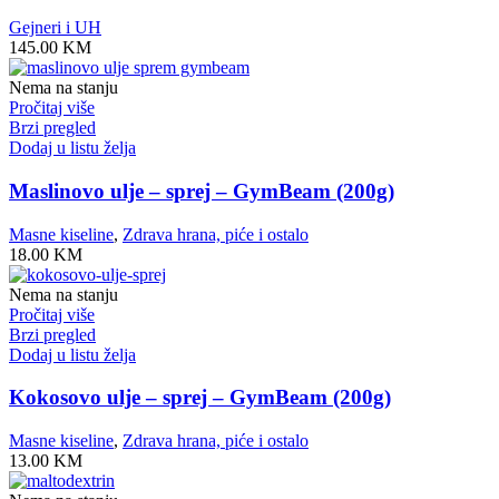
Gejneri i UH
145.00
KM
Nema na stanju
Pročitaj više
Brzi pregled
Dodaj u listu želja
Maslinovo ulje – sprej – GymBeam (200g)
Masne kiseline
,
Zdrava hrana, piće i ostalo
18.00
KM
Nema na stanju
Pročitaj više
Brzi pregled
Dodaj u listu želja
Kokosovo ulje – sprej – GymBeam (200g)
Masne kiseline
,
Zdrava hrana, piće i ostalo
13.00
KM