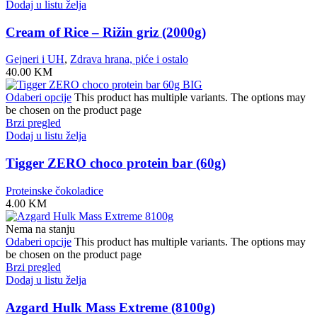
Dodaj u listu želja
Cream of Rice – Rižin griz (2000g)
Gejneri i UH
,
Zdrava hrana, piće i ostalo
40.00
KM
Odaberi opcije
This product has multiple variants. The options may
be chosen on the product page
Brzi pregled
Dodaj u listu želja
Tigger ZERO choco protein bar (60g)
Proteinske čokoladice
4.00
KM
Nema na stanju
Odaberi opcije
This product has multiple variants. The options may
be chosen on the product page
Brzi pregled
Dodaj u listu želja
Azgard Hulk Mass Extreme (8100g)