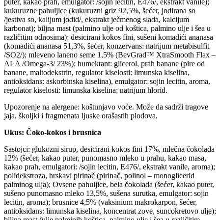
puter, kakao prah, emulgator: /sojin lecitin, E476/, ekstrakt vanile);
kukuruzne pahuljice (kukuruzni griz 92,5%, šećer, jodirana so
/jestiva so, kalijum jodid/, ekstrakt ječmenog slada, kalcijum
karbonat); biljna mast (palmino ulje od koštica, palmino ulje i šea u
različitim odnosima); desicirani kokos fini, sušeni komadići ananasa
(komadići ananasa 51,3%, šećer, konzervans: natrijum metabisulfit
/SO2/); mleveno laneno seme 1,5% (BevGrad™ XtraSmooth Flax –
ALA /Omega-3/ 23%); humektant: glicerol, prah banane (pire od
banane, maltodekstrin, regulator kiselosti: limunska kiselina,
antioksidans: askorbinska kiselina), emulgator: sojin lecitin, aroma,
regulator kiselosti: limunska kiselina; natrijum hlorid.
Upozorenje na alergene: koštunjavo voće. Može da sadrži tragove
jaja, školjki i fragmenata ljuske orašastih plodova.
Ukus: Čoko-kokos i brusnica
Sastojci: glukozni sirup, desicirani kokos fini 17%, mlečna čokolada
12% (šećer, kakao puter, punomasno mleko u prahu, kakao masa,
kakao prah, emulgatori: /sojin lecitin, E476/, ekstrakt vanile, aroma);
polidekstroza, hrskavi pirinač (pirinač, polinol – monoglicerid
palminog ulja); Ovsene pahuljice, bela čokolada (šećer, kakao puter,
sušeno punomasno mleko 13,5%, sušena surutka, emulgator: sojin
lecitin, aroma); brusnice 4,5% (vaksinium makrokarpon, šećer,
antioksidans: limunska kiselina, koncentrat zove, suncokretovo ulje);
biljna mast (ulje palminih koštica, palmino ulje i šea u različitim