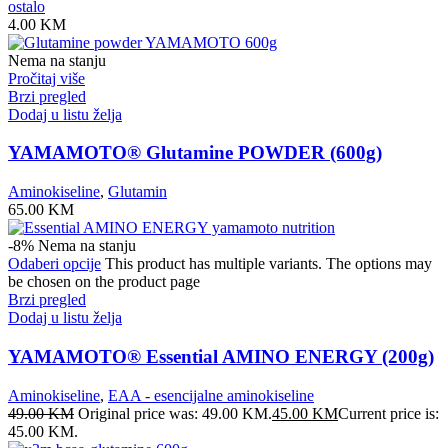
ostalo
4.00
KM
Nema na stanju
Pročitaj više
Brzi pregled
Dodaj u listu želja
YAMAMOTO® Glutamine POWDER (600g)
Aminokiseline
,
Glutamin
65.00
KM
-8%
Nema na stanju
Odaberi opcije
This product has multiple variants. The options may
be chosen on the product page
Brzi pregled
Dodaj u listu želja
YAMAMOTO® Essential AMINO ENERGY (200g)
Aminokiseline
,
EAA - esencijalne aminokiseline
49.00
KM
Original price was: 49.00 KM.
45.00
KM
Current price is:
45.00 KM.