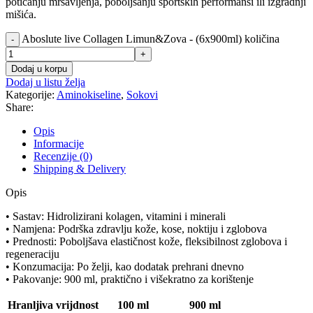
poticanju mršavljenja, poboljšanju sportskih performansi ili izgradnji
mišića.
Aboslute live Collagen Limun&Zova - (6x900ml) količina
-
+
Dodaj u korpu
Dodaj u listu želja
Kategorije:
Aminokiseline
,
Sokovi
Share:
Opis
Informacije
Recenzije (0)
Shipping & Delivery
Opis
• Sastav: Hidrolizirani kolagen, vitamini i minerali
• Namjena: Podrška zdravlju kože, kose, noktiju i zglobova
• Prednosti: Poboljšava elastičnost kože, fleksibilnost zglobova i
regeneraciju
• Konzumacija: Po želji, kao dodatak prehrani dnevno
• Pakovanje: 900 ml, praktično i višekratno za korištenje
Hranljiva vrijdnost
100 ml
900 ml