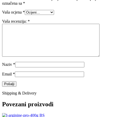
označena sa
*
Vaša ocjena
*
Vaša recenzija:
*
Naziv
*
Email
*
Shipping & Delivery
Povezani proizvodi