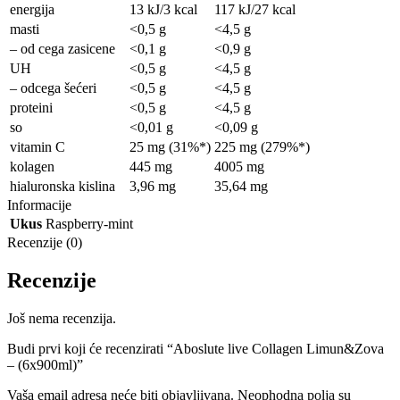
energija
13 kJ/3 kcal
117 kJ/27 kcal
masti
<0,5 g
<4,5 g
– od cega zasicene
<0,1 g
<0,9 g
UH
<0,5 g
<4,5 g
– odcega šećeri
<0,5 g
<4,5 g
proteini
<0,5 g
<4,5 g
so
<0,01 g
<0,09 g
vitamin C
25 mg (31%*)
225 mg (279%*)
kolagen
445 mg
4005 mg
hialuronska kislina
3,96 mg
35,64 mg
Informacije
Ukus
Raspberry-mint
Recenzije (0)
Recenzije
Još nema recenzija.
Budi prvi koji će recenzirati “Aboslute live Collagen Limun&Zova
– (6x900ml)”
Vaša email adresa neće biti objavljivana.
Neophodna polja su