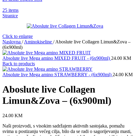
25
items
Stranice
Click to enlarge
Naslovna
/
Aminokiseline
/
Aboslute live Collagen Limun&Zova –
(6x900ml)
Absolute live Mega amino MIXED FRUIT - (6x900ml)
24.00
KM
Back to products
Absolute live Mega amino STRAWBERRY - (6x900ml)
24.00
KM
Aboslute live Collagen
Limun&Zova – (6x900ml)
24.00
KM
Naši proizvodi, s visokim sadržajem aktivnih sastojaka, pomažu
svima u postizanju većeg cilja, bilo da se radi o sagorijevanju masti,