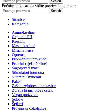
Search
Počnite da kucate da vidite prozivod koji tražite.
Search
Stranice
Kategorije
Aminokiseline
Gejneri i UH
Kreatini
Masne kiseline
Mišićna masa
Oprema
Pre-workout proizvodi
Proteini (bjelančevine)
Sagorjevači masti
Stimulatori hormona
Vitamini i minerali
Paketi
Zaštita zglobova i hrskavice
Zdrava hrana, piće i ostalo
Vegan proizvodi
Sokovi
Šejkeri
Proteinske čokoladice