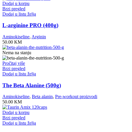
Dodaj u korpu
Brzi pregled
Dodaj u listu želja
L-arginine PRO (400g)
Aminokiseline
,
Arginin
50.00
KM
Nema na stanju
Pročitaj više
Brzi pregled
Dodaj u listu želja
The Beta Alanine (500g)
Aminokiseline
,
Beta alanin
,
Pre-workout proizvodi
50.00
KM
Dodaj u korpu
Brzi pregled
Dodaj u listu želja