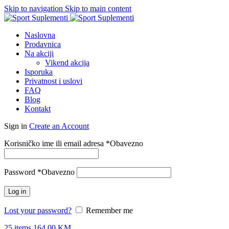
Skip to navigation
Skip to main content
Naslovna
Prodavnica
Na akciji
Vikend akcija
Isporuka
Privatnost i uslovi
FAQ
Blog
Kontakt
Sign in
Create an Account
Korisničko ime ili email adresa
*
Obavezno
Password
*
Obavezno
Log in
Lost your password?
Remember me
25
items
164.00
KM