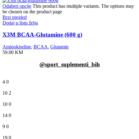
Odaberi opcije
This product has multiple variants. The options may
be chosen on the product page
Brzi pregled
Dodaj u listu želja
X3M BCAA-Glutamine (600 g)
Aminokiseline
,
BCAA
,
Glutamin
59.00
KM
@sport_suplementi_bih
4
0
10
2
10
0
14
0
9
0
19
0