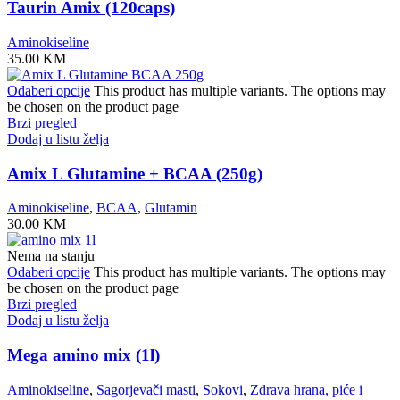
Taurin Amix (120caps)
Aminokiseline
35.00
KM
Odaberi opcije
This product has multiple variants. The options may
be chosen on the product page
Brzi pregled
Dodaj u listu želja
Amix L Glutamine + BCAA (250g)
Aminokiseline
,
BCAA
,
Glutamin
30.00
KM
Nema na stanju
Odaberi opcije
This product has multiple variants. The options may
be chosen on the product page
Brzi pregled
Dodaj u listu želja
Mega amino mix (1l)
Aminokiseline
,
Sagorjevači masti
,
Sokovi
,
Zdrava hrana, piće i