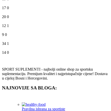
17
0
20
0
12
1
9
0
34
1
14
0
SPORT SUPLEMENTI - najbolji online shop za sportsku
suplementaciju. Premijum kvalitet i najpristupačnije cijene! Dostava
u cijeloj Bosni i Hercegovini.
NAJNOVIJE SA BLOGA:
Pravilna ishrana za sportiste