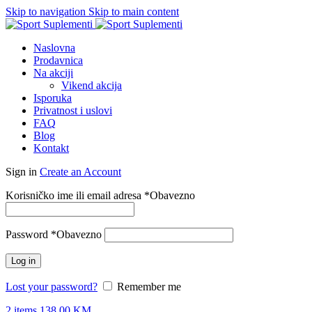
Skip to navigation
Skip to main content
Naslovna
Prodavnica
Na akciji
Vikend akcija
Isporuka
Privatnost i uslovi
FAQ
Blog
Kontakt
Sign in
Create an Account
Korisničko ime ili email adresa
*
Obavezno
Password
*
Obavezno
Log in
Lost your password?
Remember me
2
items
138.00
KM