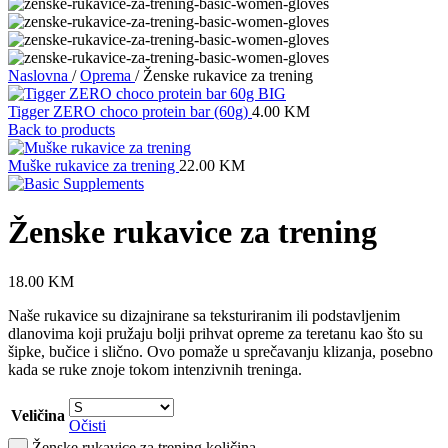
Naslovna
/
Oprema
/
Ženske rukavice za trening
Tigger ZERO choco protein bar (60g)
4.00
KM
Back to products
Muške rukavice za trening
22.00
KM
Ženske rukavice za trening
18.00
KM
Naše rukavice su dizajnirane sa teksturiranim ili podstavljenim
dlanovima koji pružaju bolji prihvat opreme za teretanu kao što su
šipke, bučice i slično. Ovo pomaže u sprečavanju klizanja, posebno
kada se ruke znoje tokom intenzivnih treninga.
Veličina
Očisti
Ženske rukavice za trening količina