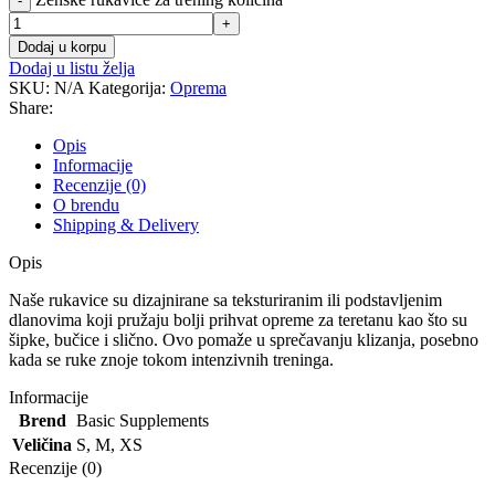
-
+
Dodaj u korpu
Dodaj u listu želja
SKU:
N/A
Kategorija:
Oprema
Share:
Opis
Informacije
Recenzije (0)
O brendu
Shipping & Delivery
Opis
Naše rukavice su dizajnirane sa teksturiranim ili podstavljenim
dlanovima koji pružaju bolji prihvat opreme za teretanu kao što su
šipke, bučice i slično. Ovo pomaže u sprečavanju klizanja, posebno
kada se ruke znoje tokom intenzivnih treninga.
Informacije
Brend
Basic Supplements
Veličina
S
,
M
,
XS
Recenzije (0)