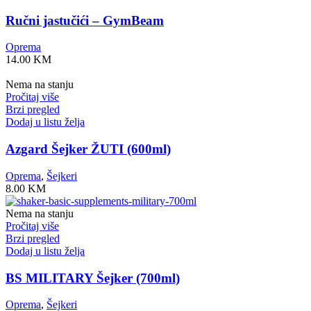
Ručni jastučići – GymBeam
Oprema
14.00
KM
Nema na stanju
Pročitaj više
Brzi pregled
Dodaj u listu želja
Azgard Šejker ŽUTI (600ml)
Oprema
,
Šejkeri
8.00
KM
Nema na stanju
Pročitaj više
Brzi pregled
Dodaj u listu želja
BS MILITARY Šejker (700ml)
Oprema
,
Šejkeri