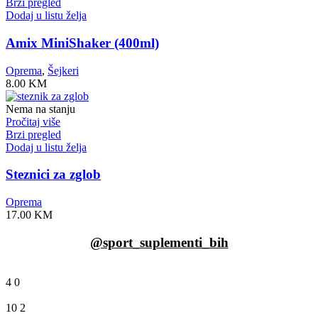
Brzi pregled
Dodaj u listu želja
Amix MiniShaker (400ml)
Oprema
,
Šejkeri
8.00
KM
Nema na stanju
Pročitaj više
Brzi pregled
Dodaj u listu želja
Steznici za zglob
Oprema
17.00
KM
@sport_suplementi_bih
4
0
10
2