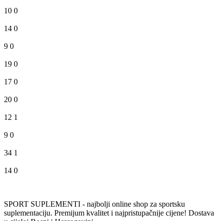
10
0
14
0
9
0
19
0
17
0
20
0
12
1
9
0
34
1
14
0
SPORT SUPLEMENTI - najbolji online shop za sportsku
suplementaciju. Premijum kvalitet i najpristupačnije cijene! Dostava