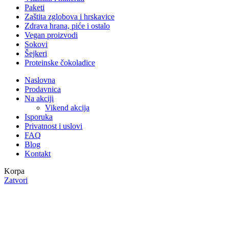
Paketi
Zaštita zglobova i hrskavice
Zdrava hrana, piće i ostalo
Vegan proizvodi
Sokovi
Šejkeri
Proteinske čokoladice
Naslovna
Prodavnica
Na akciji
Vikend akcija
Isporuka
Privatnost i uslovi
FAQ
Blog
Kontakt
Korpa
Zatvori