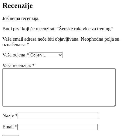
Recenzije
Još nema recenzija.
Budi prvi koji će recenzirati “Ženske rukavice za trening”
Vaša email adresa neće biti objavljivana.
Neophodna polja su
označena sa
*
Vaša ocjena
*
Vaša recenzija:
*
Naziv
*
Email
*