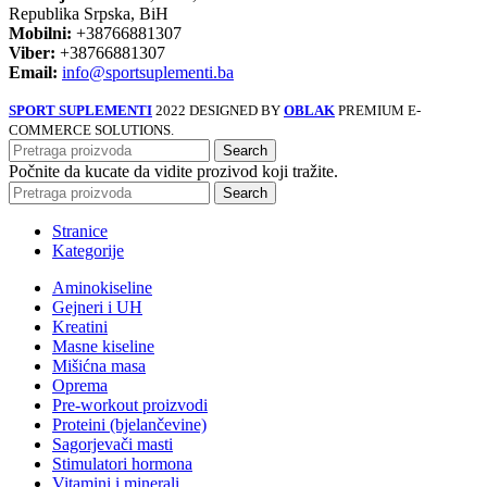
Republika Srpska, BiH
Mobilni:
+38766881307
Viber:
+38766881307
Email:
info@sportsuplementi.ba
SPORT SUPLEMENTI
2022 DESIGNED BY
OBLAK
PREMIUM E-
COMMERCE SOLUTIONS.
Search
Počnite da kucate da vidite prozivod koji tražite.
Search
Stranice
Kategorije
Aminokiseline
Gejneri i UH
Kreatini
Masne kiseline
Mišićna masa
Oprema
Pre-workout proizvodi
Proteini (bjelančevine)
Sagorjevači masti
Stimulatori hormona
Vitamini i minerali