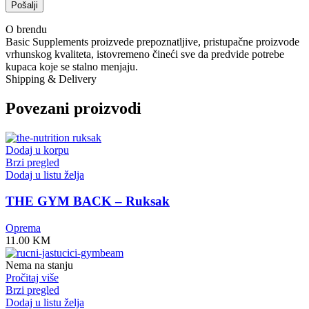
O brendu
Basic Supplements proizvede prepoznatljive, pristupačne proizvode
vrhunskog kvaliteta, istovremeno čineći sve da predvide potrebe
kupaca koje se stalno menjaju.
Shipping & Delivery
Povezani proizvodi
Dodaj u korpu
Brzi pregled
Dodaj u listu želja
THE GYM BACK – Ruksak
Oprema
11.00
KM
Nema na stanju
Pročitaj više
Brzi pregled
Dodaj u listu želja