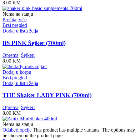
8.00
KM
Nema na stanju
Pročitaj više
Brzi pregled
Dodaj u listu želja
BS PINK Šejker (700ml)
Oprema
,
Šejkeri
8.00
KM
Dodaj u korpu
Brzi pregled
Dodaj u listu želja
THE Shaker LADY PINK (700ml)
Oprema
,
Šejkeri
8.00
KM
Nema na stanju
Odaberi opcije
This product has multiple variants. The options may
be chosen on the product page