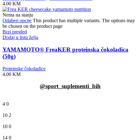
4.00
KM
Nema na stanju
Odaberi opcije
This product has multiple variants. The options may
be chosen on the product page
Brzi pregled
Dodaj u listu želja
YAMAMOTO® FreaKER proteinska čokoladica
(50g)
Proteinske čokoladice
4.00
KM
@sport_suplementi_bih
4
0
10
2
10
0
14
0