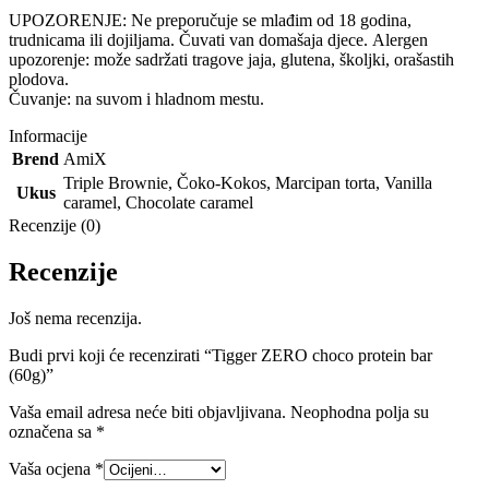
UPOZORENJE: Ne preporučuje se mlađim od 18 godina,
trudnicama ili dojiljama. Čuvati van domašaja djece. Alergen
upozorenje: može sadržati tragove jaja, glutena, školjki, orašastih
plodova.
Čuvanje: na suvom i hladnom mestu.
Informacije
Brend
AmiX
Triple Brownie
,
Čoko-Kokos
,
Marcipan torta
,
Vanilla
Ukus
caramel
,
Chocolate caramel
Recenzije (0)
Recenzije
Još nema recenzija.
Budi prvi koji će recenzirati “Tigger ZERO choco protein bar
(60g)”
Vaša email adresa neće biti objavljivana.
Neophodna polja su
označena sa
*
Vaša ocjena
*