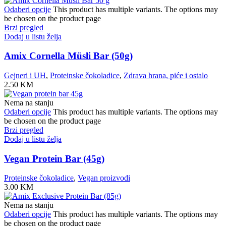
Odaberi opcije
This product has multiple variants. The options may
be chosen on the product page
Brzi pregled
Dodaj u listu želja
Amix Cornella Müsli Bar (50g)
Gejneri i UH
,
Proteinske čokoladice
,
Zdrava hrana, piće i ostalo
2.50
KM
Nema na stanju
Odaberi opcije
This product has multiple variants. The options may
be chosen on the product page
Brzi pregled
Dodaj u listu želja
Vegan Protein Bar (45g)
Proteinske čokoladice
,
Vegan proizvodi
3.00
KM
Nema na stanju
Odaberi opcije
This product has multiple variants. The options may
be chosen on the product page