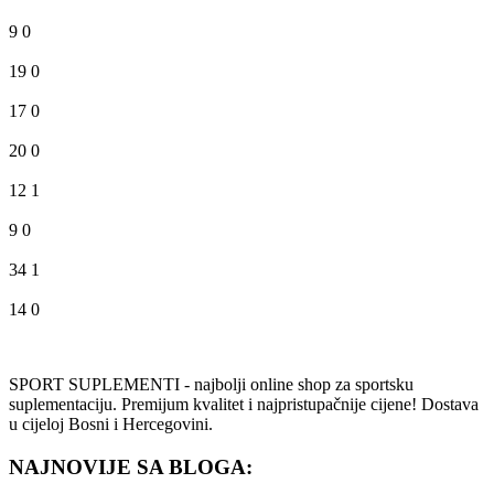
9
0
19
0
17
0
20
0
12
1
9
0
34
1
14
0
SPORT SUPLEMENTI - najbolji online shop za sportsku
suplementaciju. Premijum kvalitet i najpristupačnije cijene! Dostava
u cijeloj Bosni i Hercegovini.
NAJNOVIJE SA BLOGA: