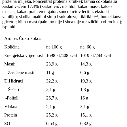
proteina mlijeka, koncentrat proteina sirutke); tamna čokolada sa
zaslađivačem 17,3% (zaslađivač: maltitol; kakao masa, kakao
maslac, kakao prah, emulgator: suncokretov lecitin; ekstrakt
vanilije); sladila: maltitol sirup i sukraloza; kikiriki 9%, humektans:
glicerol; biljna mast (palmino ulje i shea ulje u različitim obrocima);
ispuniti
Aroma: Čoko-kokos
Količina
na 100 g
na 60 g
Energetska vrijednost
1698 kJ/408 kcal
1019 kJ/244 kcal
Masti:
23,9 g
14,3 g
-Zasićene masti
11 g
6,6 g
U.Hidrati
32,2 g
19,3 g
-Šećeri
2,1 g
1,3 g
-Polioli
26,7 g
16 g
Vlakna
5,1 g
3,1 g
Protein
25,2 g
15,1 g
SO
0,53 g
0,32 g