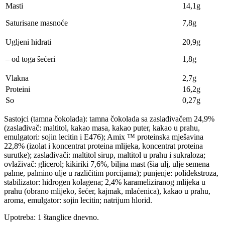
Masti
14,1g
Saturisane masnoće
7,8g
Ugljeni hidrati
20,9g
– od toga šećeri
1,8g
Vlakna
2,7g
Proteini
16,2g
So
0,27g
Sastojci (tamna čokolada): tamna čokolada sa zaslađivačem 24,9%
(zaslađivač: maltitol, kakao masa, kakao puter, kakao u prahu,
emulgatori: sojin lecitin i E476); Amix ™ proteinska mješavina
22,8% (izolat i koncentrat proteina mlijeka, koncentrat proteina
surutke); zaslađivači: maltitol sirup, maltitol u prahu i sukraloza;
ovlaživač: glicerol; kikiriki 7,6%, biljna mast (šia ulj, ulje semena
palme, palmino ulje u različitim porcijama); punjenje: polidekstroza,
stabilizator: hidrogen kolagena; 2,4% karameliziranog mlijeka u
prahu (obrano mlijeko, šećer, kajmak, mlaćenica), kakao u prahu,
aroma, emulgator: sojin lecitin; natrijum hlorid.
Upotreba: 1 štanglice dnevno.