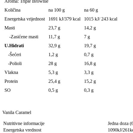
Aroma: Triple Brownie
Količina
na 100 g
na 60 g
Energetska vrijednost
1691 kJ/379 kcal
1015 kJ/ 243 kcal
Masti
23,7 g
14,2 g
-Zasićene masti
11,7 g
7 g
U.Hidrati
32,9 g
19,7 g
-Šećeri
1,2 g
0,7 g
-Polioli
28 g
16,8 g
Vlakna
5,3 g
3,3 g
Protein
25,4 g
15,2 g
SO
0,5 g
0,3 g
Vanila Caramel
Nutritivne informacije
Jedna doza (
Energetska vrednost
1090kJ/261k