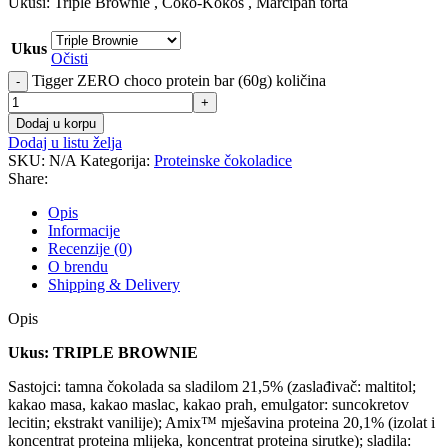
Ukusi: Triple Brownie , Čoko-Kokos , Marcipan torta
Ukus
Očisti
Tigger ZERO choco protein bar (60g) količina
-
+
Dodaj u korpu
Dodaj u listu želja
SKU:
N/A
Kategorija:
Proteinske čokoladice
Share:
Opis
Informacije
Recenzije (0)
O brendu
Shipping & Delivery
Opis
Ukus: TRIPLE BROWNIE
Sastojci: tamna čokolada sa sladilom 21,5% (zaslađivač: maltitol;
kakao masa, kakao maslac, kakao prah, emulgator: suncokretov
lecitin; ekstrakt vanilije); Amix™ mješavina proteina 20,1% (izolat i
koncentrat proteina mlijeka, koncentrat proteina sirutke); sladila: