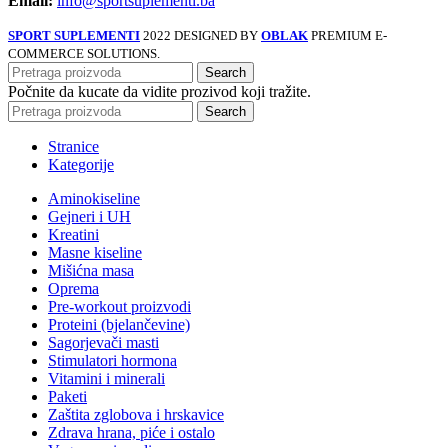
Email:
info@sportsuplementi.ba
SPORT SUPLEMENTI
2022 DESIGNED BY
OBLAK
PREMIUM E-
COMMERCE SOLUTIONS.
Search
Počnite da kucate da vidite prozivod koji tražite.
Search
Stranice
Kategorije
Aminokiseline
Gejneri i UH
Kreatini
Masne kiseline
Mišićna masa
Oprema
Pre-workout proizvodi
Proteini (bjelančevine)
Sagorjevači masti
Stimulatori hormona
Vitamini i minerali
Paketi
Zaštita zglobova i hrskavice
Zdrava hrana, piće i ostalo