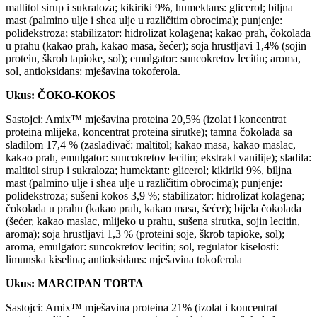
maltitol sirup i sukraloza; kikiriki 9%, humektans: glicerol; biljna
mast (palmino ulje i shea ulje u različitim obrocima); punjenje:
polidekstroza; stabilizator: hidrolizat kolagena; kakao prah, čokolada
u prahu (kakao prah, kakao masa, šećer); soja hrustljavi 1,4% (sojin
protein, škrob tapioke, sol); emulgator: suncokretov lecitin; aroma,
sol, antioksidans: mješavina tokoferola.
Ukus: ČOKO-KOKOS
Sastojci: Amix™ mješavina proteina 20,5% (izolat i koncentrat
proteina mlijeka, koncentrat proteina sirutke); tamna čokolada sa
sladilom 17,4 % (zaslađivač: maltitol; kakao masa, kakao maslac,
kakao prah, emulgator: suncokretov lecitin; ekstrakt vanilije); sladila:
maltitol sirup i sukraloza; humektant: glicerol; kikiriki 9%, biljna
mast (palmino ulje i shea ulje u različitim obrocima); punjenje:
polidekstroza; sušeni kokos 3,9 %; stabilizator: hidrolizat kolagena;
čokolada u prahu (kakao prah, kakao masa, šećer); bijela čokolada
(šećer, kakao maslac, mlijeko u prahu, sušena sirutka, sojin lecitin,
aroma); soja hrustljavi 1,3 % (proteini soje, škrob tapioke, sol);
aroma, emulgator: suncokretov lecitin; sol, regulator kiselosti:
limunska kiselina; antioksidans: mješavina tokoferola
Ukus: MARCIPAN TORTA
Sastojci: Amix™ mješavina proteina 21% (izolat i koncentrat