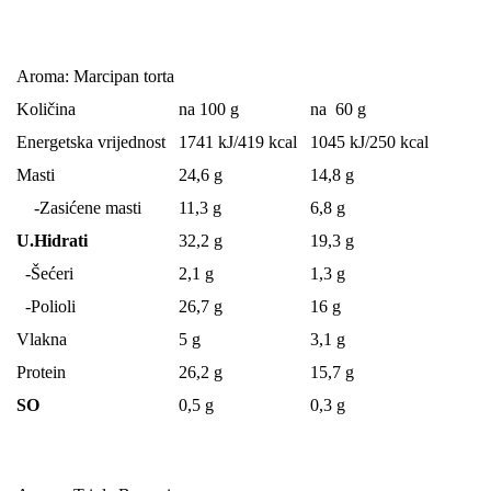
Aroma: Marcipan torta
Količina
na 100 g
na 60 g
Energetska vrijednost
1741 kJ/419 kcal
1045 kJ/250 kcal
Masti
24,6 g
14,8 g
-Zasićene masti
11,3 g
6,8 g
U.Hidrati
32,2 g
19,3 g
-Šećeri
2,1 g
1,3 g
-Polioli
26,7 g
16 g
Vlakna
5 g
3,1 g
Protein
26,2 g
15,7 g
SO
0,5 g
0,3 g