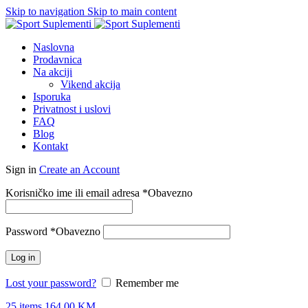
Skip to navigation
Skip to main content
Naslovna
Prodavnica
Na akciji
Vikend akcija
Isporuka
Privatnost i uslovi
FAQ
Blog
Kontakt
Sign in
Create an Account
Korisničko ime ili email adresa
*
Obavezno
Password
*
Obavezno
Log in
Lost your password?
Remember me
25
items
164.00
KM