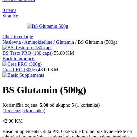
0
items
Stranice
Click to enlarge
Naslovna
/
Aminokiseline
/
Glutamin
/
BS Glutamin (500g)
BS Testo PRO (180 caps)
55.00
KM
Back to products
Crea PRO (300g)
48.00
KM
BS Glutamin (500g)
Korisnička ocjena:
5.00
od ukupno 5 (
1
korisnika)
(
1
recenzija korisnika)
42.00
KM
Basic Supplements Gluta PRO pokazuje brojne pozitivne efekte na
zdravlje i preporučuje se svima koji redovno i intenzivno treniraju.