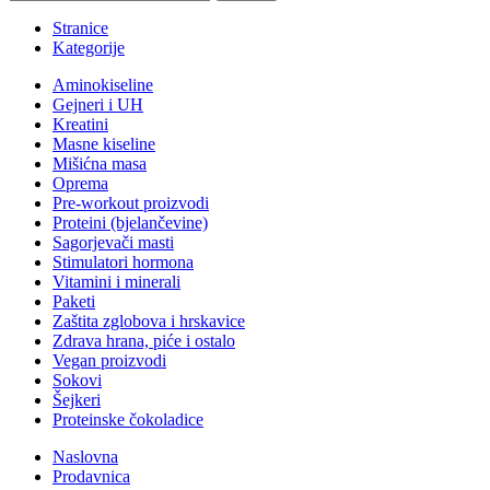
Stranice
Kategorije
Aminokiseline
Gejneri i UH
Kreatini
Masne kiseline
Mišićna masa
Oprema
Pre-workout proizvodi
Proteini (bjelančevine)
Sagorjevači masti
Stimulatori hormona
Vitamini i minerali
Paketi
Zaštita zglobova i hrskavice
Zdrava hrana, piće i ostalo
Vegan proizvodi
Sokovi
Šejkeri
Proteinske čokoladice
Naslovna
Prodavnica