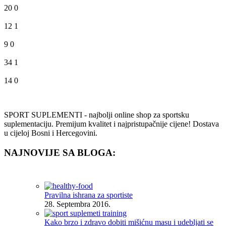
20
0
12
1
9
0
34
1
14
0
SPORT SUPLEMENTI - najbolji online shop za sportsku
suplementaciju. Premijum kvalitet i najpristupačnije cijene! Dostava
u cijeloj Bosni i Hercegovini.
NAJNOVIJE SA BLOGA:
Pravilna ishrana za sportiste
28. Septembra 2016.
Kako brzo i zdravo dobiti mišićnu masu i udebljati se