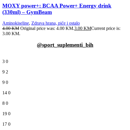
MOXY power+: BCAA Power+ Energy drink
(330ml) – GymBeam
Aminokiseline
,
Zdrava hrana, piće i ostalo
4.00
KM
Original price was: 4.00 KM.
3.00
KM
Current price is:
3.00 KM.
@sport_suplementi_bih
3
0
9
2
9
0
14
0
8
0
19
0
17
0