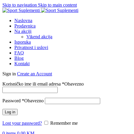
Skip to navigation
Skip to main content
Naslovna
Prodavnica
Na akciji
Vikend akcija
Isporuka
Privatnost i uslovi
FAQ
Blog
Kontakt
Sign in
Create an Account
Korisničko ime ili email adresa
*
Obavezno
Password
*
Obavezno
Log in
Lost your password?
Remember me
0
items
0.00
KM