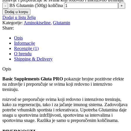
BS Glutamin (500g) količina
-
+
Dodaj u korpu
Dodaj u listu želja
Kategorije:
Aminokiseline
,
Glutamin
Share:
Opis
Informacije
Recenzije (1)
O brendu
Shipping & Delivery
Opis
Basic Supplements Gluta PRO
pokazuje brojne pozitivne efekte
na zdravlje i preporučuje se svima koji redovno i intenzivno
treniraju.
roizvod se preporučuje svima koji redovno i intenzivno treniraju,
kako za regeneraciju, tako i za jačanje imunog sistema. Zadovoljava
potrebe vrhunskih sportista i rekreativaca. Upotreba Glutamina daje
snagu u sportovima izdržljivosti, sportovima sa intervalima i
sportovima snage. Razlika je samo u preporučenim količinama.