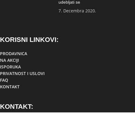
udebljati se
7. Decembra 2020.
KORISNI LINKOVI:
PRODAVNICA
NA AKCIJI
ISPORUKA
PRIVATNOST I USLOVI
FAQ
KONTAKT
KONTAKT:
Lokacija:
TC TOM, Foča,
Republika Srpska, BiH
Mobilni:
+38766881307