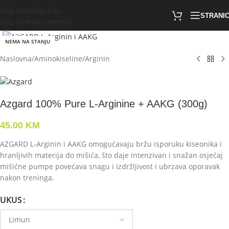
Skip to navigation
STRANI
Skip to main content
Click to enlarge
NEMA NA STANJU
Naslovna
/
Aminokiseline
/
Arginin
Azgard 100% Pure L-Arginine + AAKG (300g)
45.00
KM
AZGARD L-Arginin i AAKG omogućavaju bržu isporuku kiseonika i
hranljivih materija do mišića, što daje intenzivan i snažan osjećaj
mišićne pumpe povećava snagu i izdržljivost i ubrzava oporavak
nakon treninga.
UKUS