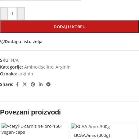
-
+
DODAJ U KORPU
Dodaj u listu želja
SKU:
N/A
Kategorije:
Aminokiseline
,
Arginin
Oznaka:
arginin
Share:
Povezani proizvodi
BCAA Amix (300g)