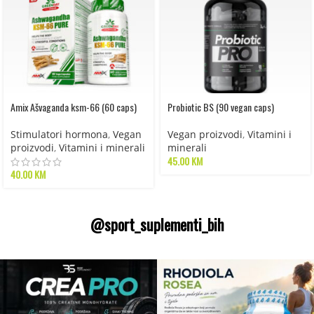
Amix Ašvaganda ksm-66 (60 caps)
Probiotic BS (90 vegan caps)
Stimulatori hormona
,
Vegan
Vegan proizvodi
,
Vitamini i
proizvodi
,
Vitamini i minerali
minerali
45.00
KM
40.00
KM
@sport_suplementi_bih