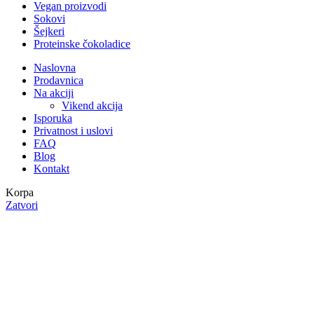
Vegan proizvodi
Sokovi
Šejkeri
Proteinske čokoladice
Naslovna
Prodavnica
Na akciji
Vikend akcija
Isporuka
Privatnost i uslovi
FAQ
Blog
Kontakt
Korpa
Zatvori