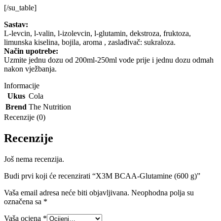
[/su_table]
Sastav:
L-levcin, l-valin, l-izolevcin, l-glutamin, dekstroza, fruktoza,
limunska kiselina, bojila, aroma , zaslađivač: sukraloza.
Način upotrebe:
Uzmite jednu dozu od 200ml-250ml vode prije i jednu dozu odmah
nakon vježbanja.
Informacije
Ukus
Cola
Brend
The Nutrition
Recenzije (0)
Recenzije
Još nema recenzija.
Budi prvi koji će recenzirati “X3M BCAA-Glutamine (600 g)”
Vaša email adresa neće biti objavljivana.
Neophodna polja su
označena sa
*
Vaša ocjena
*