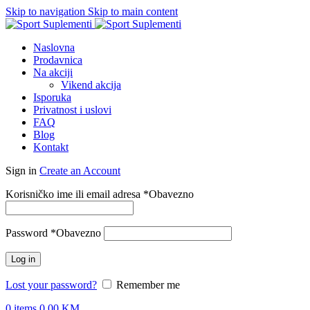
Skip to navigation
Skip to main content
Naslovna
Prodavnica
Na akciji
Vikend akcija
Isporuka
Privatnost i uslovi
FAQ
Blog
Kontakt
Sign in
Create an Account
Korisničko ime ili email adresa
*
Obavezno
Password
*
Obavezno
Log in
Lost your password?
Remember me
0
items
0.00
KM