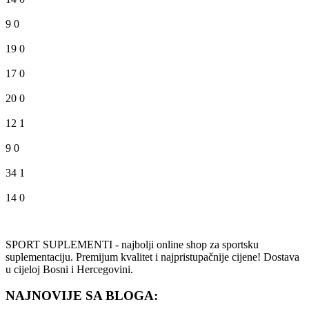
9
0
19
0
17
0
20
0
12
1
9
0
34
1
14
0
SPORT SUPLEMENTI - najbolji online shop za sportsku
suplementaciju. Premijum kvalitet i najpristupačnije cijene! Dostava
u cijeloj Bosni i Hercegovini.
NAJNOVIJE SA BLOGA: