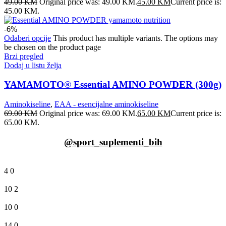
49.00
KM
Original price was: 49.00 KM.
45.00
KM
Current price is:
45.00 KM.
-6%
Odaberi opcije
This product has multiple variants. The options may
be chosen on the product page
Brzi pregled
Dodaj u listu želja
YAMAMOTO® Essential AMINO POWDER (300g)
Aminokiseline
,
EAA - esencijalne aminokiseline
69.00
KM
Original price was: 69.00 KM.
65.00
KM
Current price is:
65.00 KM.
@sport_suplementi_bih
4
0
10
2
10
0
14
0