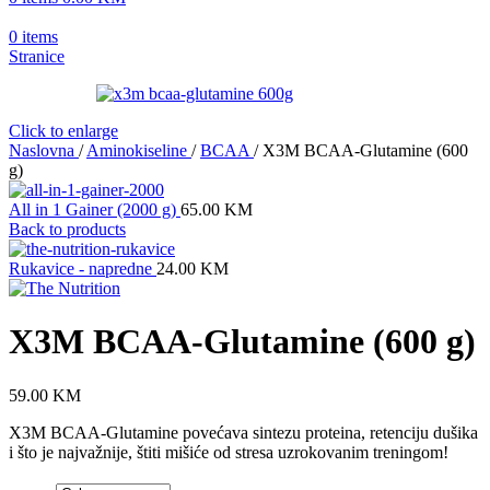
0
items
Stranice
Click to enlarge
Naslovna
/
Aminokiseline
/
BCAA
/
X3M BCAA-Glutamine (600
g)
All in 1 Gainer (2000 g)
65.00
KM
Back to products
Rukavice - napredne
24.00
KM
X3M BCAA-Glutamine (600 g)
59.00
KM
X3M BCAA-Glutamine povećava sintezu proteina, retenciju dušika
i što je najvažnije, štiti mišiće od stresa uzrokovanim treningom!