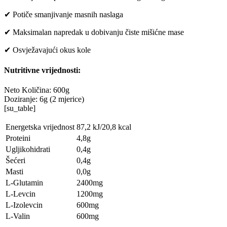
✔ Potiče smanjivanje masnih naslaga
✔ Maksimalan napredak u dobivanju čiste mišićne mase
✔ Osvježavajući okus kole
Nutritivne vrijednosti:
Neto Količina: 600g
Doziranje: 6g (2 mjerice)
[su_table]
Energetska vrijednost
87,2 kJ/20,8 kcal
Proteini
4,8g
Ugljikohidrati
0,4g
Šećeri
0,4g
Masti
0,0g
L-Glutamin
2400mg
L-Levcin
1200mg
L-Izolevcin
600mg
L-Valin
600mg