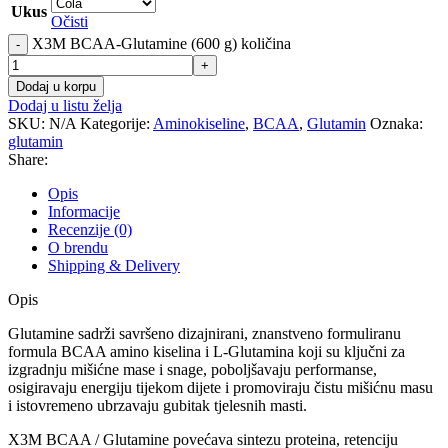
Ukus
Očisti
X3M BCAA-Glutamine (600 g) količina
-
+
Dodaj u korpu
Dodaj u listu želja
SKU:
N/A
Kategorije:
Aminokiseline
,
BCAA
,
Glutamin
Oznaka:
glutamin
Share:
Opis
Informacije
Recenzije (0)
O brendu
Shipping & Delivery
Opis
Glutamine sadrži savršeno dizajnirani, znanstveno formuliranu
formula BCAA amino kiselina i L-Glutamina koji su ključni za
izgradnju mišićne mase i snage, poboljšavaju performanse,
osigiravaju energiju tijekom dijete i promoviraju čistu mišićnu masu
i istovremeno ubrzavaju gubitak tjelesnih masti.
X3M BCAA / Glutamine povećava sintezu proteina, retenciju