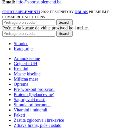
Email:
info@sportsuplementi.ba
SPORT SUPLEMENTI
2022 DESIGNED BY
OBLAK
PREMIUM E-
COMMERCE SOLUTIONS.
Search
Počnite da kucate da vidite prozivod koji tražite.
Search
Stranice
Kategorije
Aminokiseline
Gejneri i UH
Kreatini
Masne kiseline
Mišićna masa
Oprema
Pre-workout proizvodi
Proteini (bjelančevine)
Sagorjevači masti
Stimulatori hormona
Vitamini i minerali
Paketi
Zaštita zglobova i hrskavice
Zdrava hrana, piće i ostalo