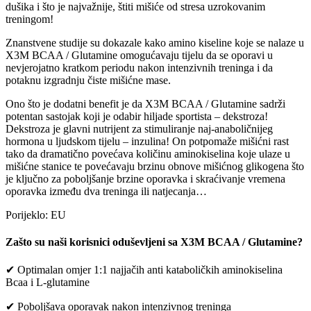
dušika i što je najvažnije, štiti mišiće od stresa uzrokovanim
treningom!
Znanstvene studije su dokazale kako amino kiseline koje se nalaze u
X3M BCAA / Glutamine omogućavaju tijelu da se oporavi u
nevjerojatno kratkom periodu nakon intenzivnih treninga i da
potaknu izgradnju čiste mišićne mase.
Ono što je dodatni benefit je da X3M BCAA / Glutamine sadrži
potentan sastojak koji je odabir hiljade sportista – dekstroza!
Dekstroza je glavni nutrijent za stimuliranje naj-anaboličnijeg
hormona u ljudskom tijelu – inzulina! On potpomaže mišićni rast
tako da dramatično povećava količinu aminokiselina koje ulaze u
mišićne stanice te povećavaju brzinu obnove mišićnog glikogena što
je ključno za poboljšanje brzine oporavka i skraćivanje vremena
oporavka između dva treninga ili natjecanja…
Porijeklo: EU
Zašto su naši korisnici oduševljeni sa X3M BCAA / Glutamine?
✔ Optimalan omjer 1:1 najjačih anti kataboličkih aminokiselina
Bcaa i L-glutamine
✔ Poboljšava oporavak nakon intenzivnog treninga