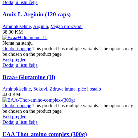
Dodaj u listu želja
Amix L-Arginin (120 caps)
Aminokiseline
,
Arginin
,
Vegan proizvodi
38.00
KM
Nema na stanju
Odaberi opcije
This product has multiple variants. The options may
be chosen on the product page
Brzi pregled
Dodaj u listu želja
Bcaa+Glutamine (1l)
Aminokiseline
,
Sokovi
,
Zdrava hrana, piće i ostalo
4.00
KM
Odaberi opcije
This product has multiple variants. The options may
be chosen on the product page
Brzi pregled
Dodaj u listu želja
EAA Thor amino complex (300g)