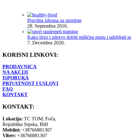
Pravilna ishrana za sportiste
28. Septembra 2016.
Kako brzo i zdravo dobiti mišićnu masu i udebljati se
7. Decembra 2020.
KORISNI LINKOVI:
PRODAVNICA
NA AKCIJI
ISPORUKA
PRIVATNOST I USLOVI
FAQ
KONTAKT
KONTAKT:
Lokacija:
TC TOM, Foča,
Republika Srpska, BiH
Mobilni:
+38766881307
Viber:
+38766881307