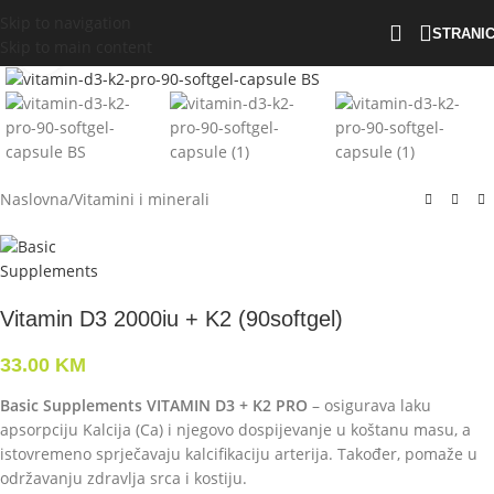
Skip to navigation
STRANI
Skip to main content
Click to enlarge
Naslovna
/
Vitamini i minerali
Vitamin D3 2000iu + K2 (90softgel)
33.00
KM
Basic Supplements VITAMIN D3 + K2 PRO
– osigurava laku
apsorpciju Kalcija (Ca) i njegovo dospijevanje u koštanu masu, a
istovremeno sprječavaju kalcifikaciju arterija. Također, pomaže u
održavanju zdravlja srca i kostiju.