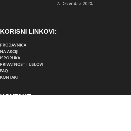
7. Decembra 2020.
KORISNI LINKOVI:
PRODAVNICA
NA AKCIJI
ISPORUKA
PRIVATNOST I USLOVI
FAQ
KONTAKT
KONTAKT:
Lokacija:
TC TOM, Foča,
Republika Srpska, BiH
Mobilni:
+38766881307
Viber:
+38766881307