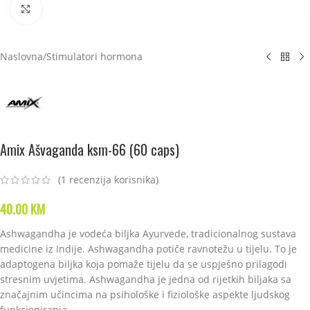
Click to enlarge
Naslovna
/
Stimulatori hormona
Amix Ašvaganda ksm-66 (60 caps)
(
1
recenzija korisnika)
40.00
KM
Ashwagandha je vodeća biljka Ayurvede, tradicionalnog sustava
medicine iz Indije. Ashwagandha potiče ravnotežu u tijelu. To je
adaptogena biljka koja pomaže tijelu da se uspješno prilagodi
stresnim uvjetima. Ashwagandha je jedna od rijetkih biljaka sa
značajnim učincima na psihološke i fiziološke aspekte ljudskog
funkcioniranja.