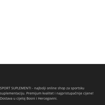
SPORT SUPLEMENTI - najbolji online shop za sportsku
suplementaciju. Premijum kvalitet i najpristupačnije cijene!
Dostava u cijeloj Bosni i Hercegovini.