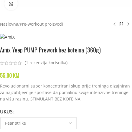
Click to enlarge
Naslovna
/
Pre-workout proizvodi
Amix Yeep PUMP Prework bez kofeina (360g)
(
1
recenzija korisnika)
55.00
KM
Revolucionarni super koncentrirani skup prije treninga dizajniran
za najzahtjevnije sportaše da pomaknu svoje intenzivne treninge
na višu razinu. STIMULANT BEZ KOFEINA!
UKUS