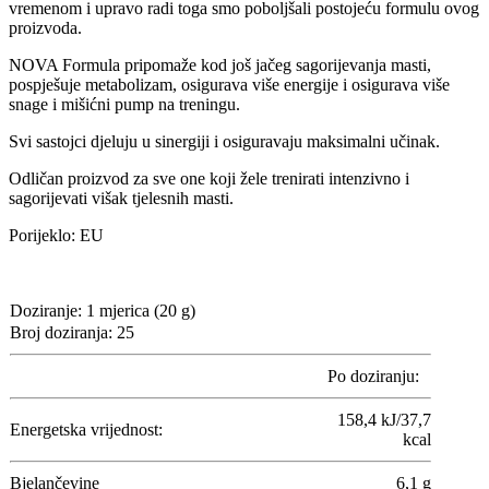
vremenom i upravo radi toga smo poboljšali postojeću formulu ovog
proizvoda.
NOVA Formula pripomaže kod još jačeg sagorijevanja masti,
pospješuje metabolizam, osigurava više energije i osigurava više
snage i mišićni pump na treningu.
Svi sastojci djeluju u sinergiji i osiguravaju maksimalni učinak.
Odličan proizvod za sve one koji žele trenirati intenzivno i
sagorijevati višak tjelesnih masti.
Porijeklo: EU
Doziranje: 1 mjerica (20 g)
Broj doziranja: 25
Po doziranju:
158,4 kJ/37,7
Energetska vrijednost:
kcal
Bjelančevine
6,1 g