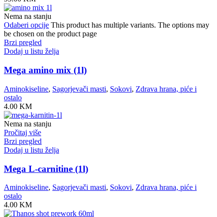
Nema na stanju
Odaberi opcije
This product has multiple variants. The options may
be chosen on the product page
Brzi pregled
Dodaj u listu želja
Mega amino mix (1l)
Aminokiseline
,
Sagorjevači masti
,
Sokovi
,
Zdrava hrana, piće i
ostalo
4.00
KM
Nema na stanju
Pročitaj više
Brzi pregled
Dodaj u listu želja
Mega L-carnitine (1l)
Aminokiseline
,
Sagorjevači masti
,
Sokovi
,
Zdrava hrana, piće i
ostalo
4.00
KM