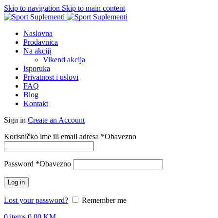
Skip to navigation
Skip to main content
Naslovna
Prodavnica
Na akciji
Vikend akcija
Isporuka
Privatnost i uslovi
FAQ
Blog
Kontakt
Sign in
Create an Account
Korisničko ime ili email adresa
*
Obavezno
Password
*
Obavezno
Log in
Lost your password?
Remember me
0
items
0.00
KM