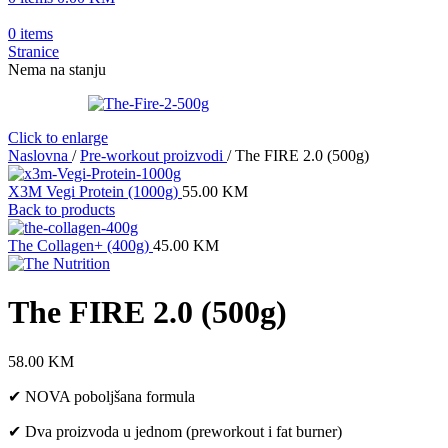
0
items
Stranice
Nema na stanju
Click to enlarge
Naslovna
/
Pre-workout proizvodi
/
The FIRE 2.0 (500g)
X3M Vegi Protein (1000g)
55.00
KM
Back to products
The Collagen+ (400g)
45.00
KM
The FIRE 2.0 (500g)
58.00
KM
✔ NOVA poboljšana formula
✔ Dva proizvoda u jednom (preworkout i fat burner)