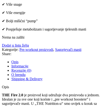
✔ Više snage
✔ Više energije
✔ Bolji mišićni “pump”
✔ Pospješuje metabolizam i sagorijevanje tjelesnih masti
Nema na zalihi
Dodaj u listu želja
Kategorije:
Pre-workout proizvodi
,
Sagorjevači masti
Share:
Opis
Informacije
Recenzije (0)
O brendu
Shipping & Delivery
Opis
THE Fire 2.0
je proizvod koji udružuje dva proizvoda u jednom.
Idealan je za sve one koji koriste i „pre workout boostere“ i
sagorijevače masti. U „THE Nutrition-u“ smo uvijek u korak sa