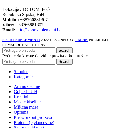
Lokacija:
TC TOM, Foča,
Republika Srpska, BiH
Mobilni:
+38766881307
Viber:
+38766881307
Email:
info@sportsuplementi.ba
SPORT SUPLEMENTI
2022 DESIGNED BY
OBLAK
PREMIUM E-
COMMERCE SOLUTIONS.
Search
Počnite da kucate da vidite prozivod koji tražite.
Search
Stranice
Kategorije
Aminokiseline
Gejneri i UH
Kreatini
Masne kiseline
Mišićna masa
Oprema
Pre-workout proizvodi
Proteini (bjelančevine)
Sagorjevači masti