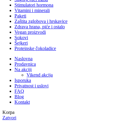
Stimulatori hormona
Vitamini i minerali
Paketi
Zaštita zglobova i hrskavice
Zdrava hrana, piće i ostalo
Vegan proizvodi
Sokovi
Šejkeri
Proteinske čokoladice
Naslovna
Prodavnica
Na akciji
Vikend akcija
Isporuka
Privatnost i uslovi
FAQ
Blog
Kontakt
Korpa
Zatvori