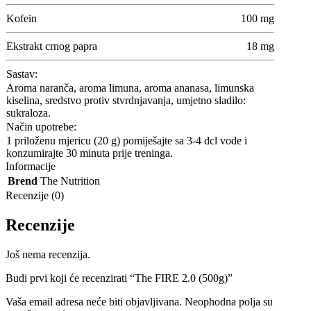
Kofein
100 mg
Ekstrakt crnog papra
18 mg
Sastav:
Aroma naranča, aroma limuna, aroma ananasa, limunska
kiselina, sredstvo protiv stvrdnjavanja, umjetno sladilo:
sukraloza.
Način upotrebe:
1 priloženu mjericu (20 g) pomiješajte sa 3-4 dcl vode i
konzumirajte 30 minuta prije treninga.
Informacije
Brend
The Nutrition
Recenzije (0)
Recenzije
Još nema recenzija.
Budi prvi koji će recenzirati “The FIRE 2.0 (500g)”
Vaša email adresa neće biti objavljivana.
Neophodna polja su