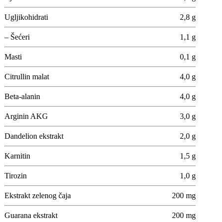
Ugljikohidrati
2,8 g
– Šećeri
1,1 g
Masti
0,1 g
Citrullin malat
4,0 g
Beta-alanin
4,0 g
Arginin AKG
3,0 g
Dandelion ekstrakt
2,0 g
Karnitin
1,5 g
Tirozin
1,0 g
Ekstrakt zelenog čaja
200 mg
Guarana ekstrakt
200 mg