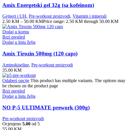
Amix Energetski gel 32g (sa kofeinom)
Gejneri i UH
,
Pre-workout proizvodi
,
Vitamini i minerali
2.50
KM
–
50.00
KM
Price range: 2.50 KM through 50.00 KM
Dodaj u korpu
Brzi pregled
Dodaj u listu želja
Amix Tirozin 500mg (120 caps)
Aminokiseline
,
Pre-workout proizvodi
35.00
KM
Odaberi opcije
This product has multiple variants. The options may
be chosen on the product page
Brzi pregled
Dodaj u listu želja
NO P-5 ULTIMATE prework (300g)
Pre-workout proizvodi
Ocjenjeno
5.00
od 5
55.00
KM