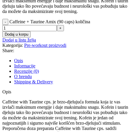
izvlači maksimum energije i daje maksimalnu snagu. Kofein i taurin
djeluju tako što povećavaju budnost i neurološki vas pobuđuju tako
da možete da maksimizirate svoj trening.
Caffeine + Taurine Amix (90 caps) količina
-
+
Dodaj u korpu
Dodaj u listu želja
Kategorija:
Pre-workout proizvodi
Share:
Opis
Informacije
Recenzije (0)
O brendu
Shipping & Delivery
Opis
Caffeine with Taurine cps. je brzo-djelujuća formula koja iz vas
izvlači maksimum energije i daje maksimalnu snagu. Kofein i taurin
djeluju tako što povećavaju budnost i neurološki vas pobuđuju tako
da možete da maksimizirate svoj trening. Kofein je jedan od
najpoznatijih i sigurno najviše korišćen brzo-djelujući stimulans.
Preporučena doza preparata Caffeine with Taurine cps. sadrži