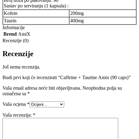
Broj doza po pakovanju: 90
Sastav po serviranju (1 kapsula) :
Kofein
200mg
Taurin
400mg
Informacije
Brend
AmiX
Recenzije (0)
Recenzije
Još nema recenzija.
Budi prvi koji će recenzirati “Caffeine + Taurine Amix (90 caps)”
Vaša email adresa neće biti objavljivana.
Neophodna polja su
označena sa
*
Vaša ocjena
*
Vaša recenzija:
*