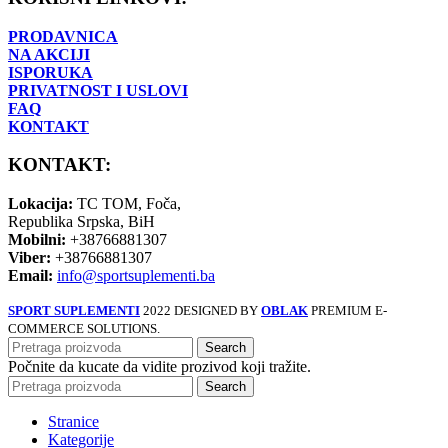
PRODAVNICA
NA AKCIJI
ISPORUKA
PRIVATNOST I USLOVI
FAQ
KONTAKT
KONTAKT:
Lokacija:
TC TOM, Foča,
Republika Srpska, BiH
Mobilni:
+38766881307
Viber:
+38766881307
Email:
info@sportsuplementi.ba
SPORT SUPLEMENTI
2022 DESIGNED BY
OBLAK
PREMIUM E-
COMMERCE SOLUTIONS.
Search
Počnite da kucate da vidite prozivod koji tražite.
Search
Stranice
Kategorije