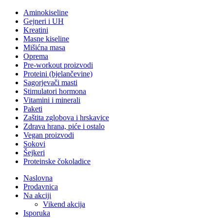
Aminokiseline
Gejneri i UH
Kreatini
Masne kiseline
Mišićna masa
Oprema
Pre-workout proizvodi
Proteini (bjelančevine)
Sagorjevači masti
Stimulatori hormona
Vitamini i minerali
Paketi
Zaštita zglobova i hrskavice
Zdrava hrana, piće i ostalo
Vegan proizvodi
Sokovi
Šejkeri
Proteinske čokoladice
Naslovna
Prodavnica
Na akciji
Vikend akcija
Isporuka