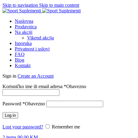
Skip to navigation
Skip to main content
Naslovna
Prodavnica
Na akciji
Vikend akcija
Isporuka
Privatnost i uslovi
FAQ
Blog
Kontakt
Sign in
Create an Account
Korisničko ime ili email adresa
*
Obavezno
Password
*
Obavezno
Log in
Lost your password?
Remember me
2
items
90.00
KM