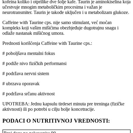
kofeina koliko i otprilike dve šolje kafe. Taurin je aminokiselina koja
učestvuje mnogim metaboličkim procesima i važan je
neurotransmiter. Taurin je takođe uključen i u metabolizam glukoze.
Caffeine with Taurine cps. nije samo stimulant, već moćan
kompleks koji vašim mišićima obezbjeđuje dugotrajnu snagu i
odlaže nastanak mišićnog umora.
Prednosti korišćenja Caffeine with Taurine cps.:
# poboljšava mentalni fokus
# podiže nivo fizičkih performansi
# podržava nervni sistem
# ubrzava oporavak
# podržava srčanu aktivnost
UPOTREBA: Jednu kapsulu tirdeset minuta pre treninga (fizičke
aktivnosti) ili po potrebi u cilju bolje koncetracije.
PODACI O NUTRITIVNOJ VREDNOSTI: