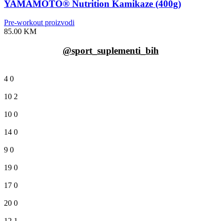
YAMAMOTO® Nutrition Kamikaze (400g)
Pre-workout proizvodi
85.00
KM
@sport_suplementi_bih
4
0
10
2
10
0
14
0
9
0
19
0
17
0
20
0
12
1