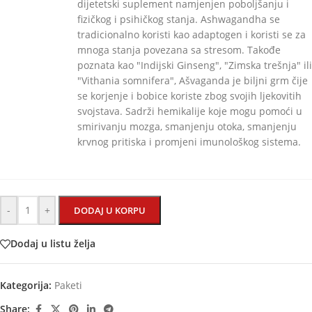
dijetetski suplement namjenjen poboljšanju i
fizičkog i psihičkog stanja. Ashwagandha se
tradicionalno koristi kao adaptogen i koristi se za
mnoga stanja povezana sa stresom. Takođe
poznata kao "Indijski Ginseng", "Zimska trešnja" ili
"Vithania somnifera", Ašvaganda je biljni grm čije
se korjenje i bobice koriste zbog svojih ljekovitih
svojstava. Sadrži hemikalije koje mogu pomoći u
smirivanju mozga, smanjenju otoka, smanjenju
krvnog pritiska i promjeni imunološkog sistema.
-
+
DODAJ U KORPU
Dodaj u listu želja
Kategorija:
Paketi
Share: