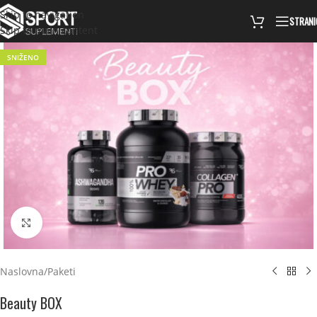
Skip to navigation
STRANI
Skip to main content
SNIŽENO
Click to enlarge
Naslovna
/
Paketi
Beauty BOX