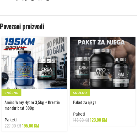
Povezani proizvodi
SNIŽENO
SNIŽENO
Amino Whey Hydro 3,5kg + Kreatin
Paket za njega
monohridrat 300g
Paketi
123.00
KM
Paketi
143.00
KM
195.00
KM
227.00
KM