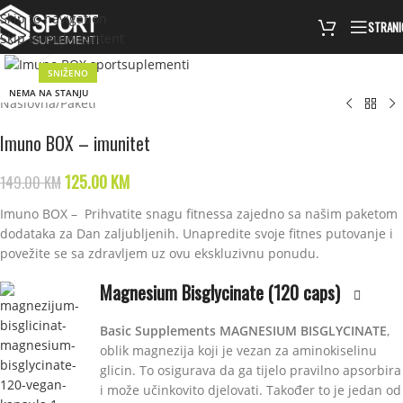
Skip to navigation
STRANI
Skip to main content
Click to enlarge
SNIŽENO
NEMA NA STANJU
Naslovna
/
Paketi
Imuno BOX – imunitet
125.00
KM
149.00
KM
Imuno BOX – Prihvatite snagu fitnessa zajedno sa našim paketom
dodataka za Dan zaljubljenih. Unapredite svoje fitnes putovanje i
povežite se sa zdravljem uz ovu ekskluzivnu ponudu.
Magnesium Bisglycinate (120 caps)
Basic Supplements MAGNESIUM BISGLYCINATE
,
oblik magnezija koji je vezan za aminokiselinu
glicin. To osigurava da ga tijelo pravilno apsorbira
i može učinkovito djelovati. Također to je jedan od