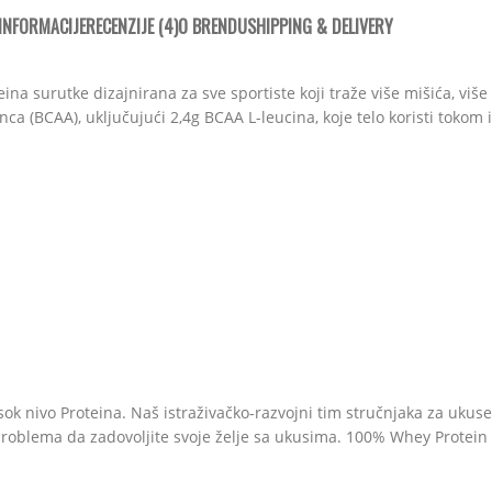
INFORMACIJE
RECENZIJE (4)
O BRENDU
SHIPPING & DELIVERY
 surutke dizajnirana za sve sportiste koji traže više mišića, više
 (BCAA), uključujući 2,4g BCAA L-leucina, koje telo koristi tokom 
sok nivo Proteina. Naš istraživačko-razvojni tim stručnjaka za ukuse
 problema da zadovoljite svoje želje sa ukusima. 100% Whey Protei