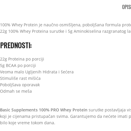
OPIS
100% Whey Protein je naučno osmišljena, poboljšana formula proteina
22g 100% Whey Proteina surutke i 5g Aminokiselina razgranatog lanca
PREDNOSTI:
22g Proteina po porciji
5g BCAA po porciji
Veoma malo Ugljenih Hidrata i šećera
Stimuliše rast mišića
Poboljšava oporavak
Odmah se meša
Basic Supplements 100% PRO Whey Protein
surutke postavljaja vi
koji je cijenama pristupačan svima. Garantujemo da nećete imati
bilo koje vreme tokom dana.