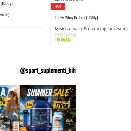
 (1000g)
HOT
vine)
100% Whey Protein (1800g)
Mišićna masa
,
Proteini (bjelančevine)
119.00
KM
@sport_suplementi_bih