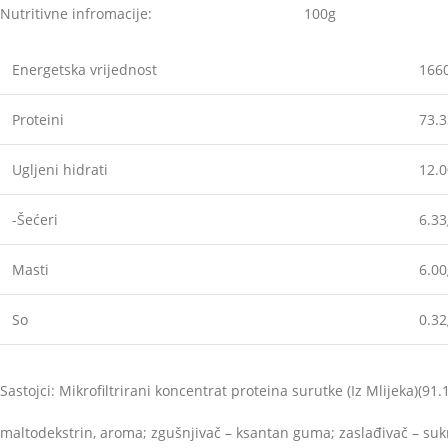
Nutritivne infromacije: 10
Energetska vrijednost
1660
Proteini
73.
Ugljeni hidrati
12.
-Šećeri
6.33
Masti
6.00
So
0.32
Sastojci: Mikrofiltrirani koncentrat proteina surutke (Iz Mlijeka)(91.
maltodekstrin, aroma; zgušnjivač – ksantan guma; zaslađivač – suk