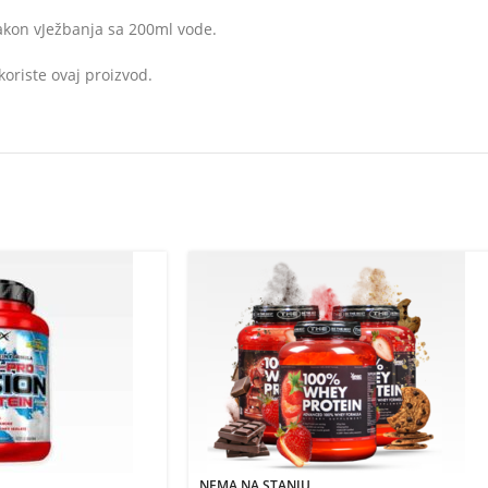
akon vJežbanja sa 200ml vode.
oriste ovaj proizvod.
NEMA NA STANJU