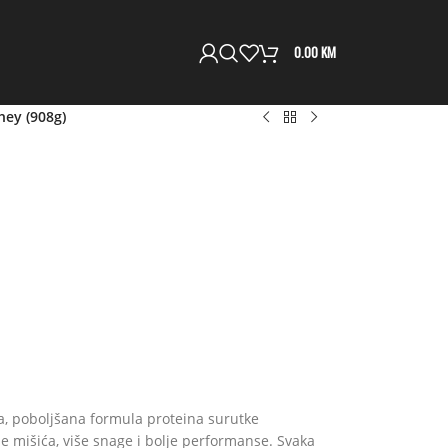
0.00
KM
ey (908g)
, poboljšana formula proteina surutke
še mišića, više snage i bolje performanse. Svaka