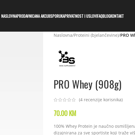
NASLOVNA
PRODAVNICA
NA AKCIJI
ISPORUKA
PRIVATNOST I USLOVI
FAQ
BLOG
KONTAKT
Naslovna
/
Proteini (bjelančevine)
/
PRO Wh
PRO Whey (908g)
(
4
recenzije korisnika)
70.00
KM
100% Whey Protein je naučno osmišljena
dizajnirana za sve sportiste koji traže vi