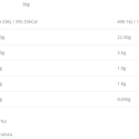
0g 30g
.33KJ / 395.33kCal
498.1KJ / 
33g
22.00g
00g
3.6g
g
1.9g
g
1.8g
g
0,096g
1%);
raloza.