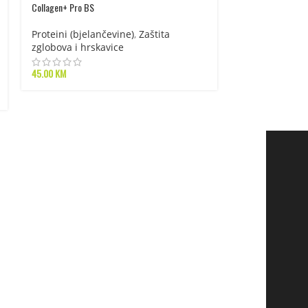
Azgard Matrix Whe
Collagen+ Pro BS
Proteini (bjel
Proteini (bjelančevine)
,
Zaštita
zglobova i hrskavice
155.00
KM
45.00
KM