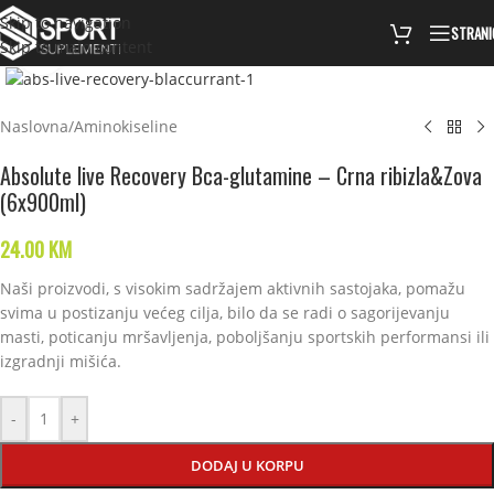
Skip to navigation
STRANI
Skip to main content
Click to enlarge
Naslovna
/
Aminokiseline
Absolute live Recovery Bca-glutamine – Crna ribizla&Zova
(6x900ml)
24.00
KM
Naši proizvodi, s visokim sadržajem aktivnih sastojaka, pomažu
svima u postizanju većeg cilja, bilo da se radi o sagorijevanju
masti, poticanju mršavljenja, poboljšanju sportskih performansi ili
izgradnji mišića.
-
+
DODAJ U KORPU