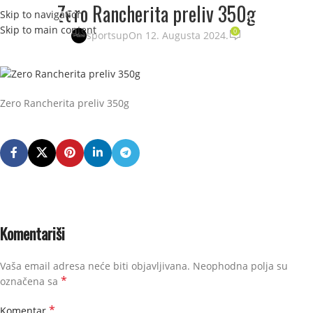
Zero Rancherita preliv 350g
Skip to navigation
STRANI
Skip to main content
0
sportsup
On 12. Augusta 2024.
Zero Rancherita preliv 350g
Komentariši
Vaša email adresa neće biti objavljivana.
Neophodna polja su
*
označena sa
*
Komentar