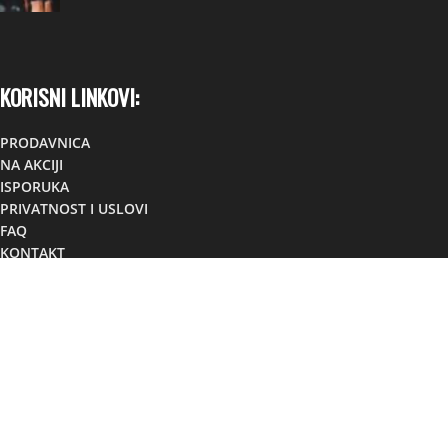
KORISNI LINKOVI:
PRODAVNICA
NA AKCIJI
ISPORUKA
PRIVATNOST I USLOVI
FAQ
KONTAKT
KONTAKT:
Lokacija:
TC TOM, Foča,
Republika Srpska, BiH
Mobilni:
+38766881307
Viber:
+38766881307