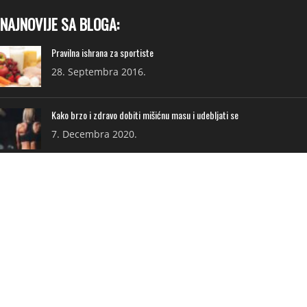
NAJNOVIJE SA BLOGA:
Pravilna ishrana za sportiste
28. Septembra 2016.
Kako brzo i zdravo dobiti mišićnu masu i udebljati se
7. Decembra 2020.
KORISNI LINKOVI:
PRODAVNICA
NA AKCIJI
ISPORUKA
PRIVATNOST I USLOVI
FAQ