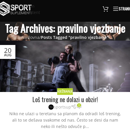
Skip to navigation
STRANI
Skip to main content
Tag Archives: pravilno vjezbanje
Naslovna
/
Posts Tagged "pravilno vjezbanje"
20
AUG
VJEŽBANJE
Loš trening ne dolazi u obzir!
0
sportsup
Niko ne ulazi u teretanu sa planom da odradi loš trening,
ali to se dešava svakome od nas. Često se desi da nam
neko ili nešto odvuče p...