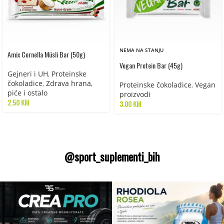
NEMA NA STANJU
Amix Cornella Müsli Bar (50g)
Vegan Protein Bar (45g)
Gejneri i UH
,
Proteinske
čokoladice
,
Zdrava hrana,
Proteinske čokoladice
,
Vegan
piće i ostalo
proizvodi
2.50
KM
3.00
KM
@sport_suplementi_bih