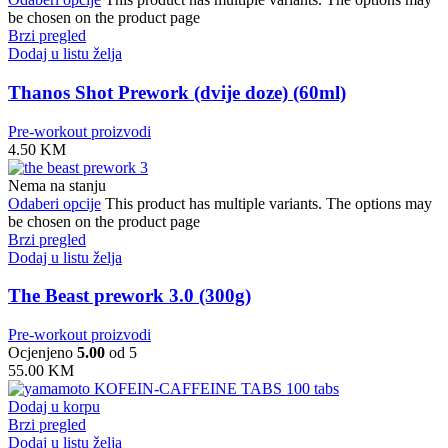
be chosen on the product page
Brzi pregled
Dodaj u listu želja
Thanos Shot Prework (dvije doze) (60ml)
Pre-workout proizvodi
4.50
KM
Nema na stanju
Odaberi opcije
This product has multiple variants. The options may
be chosen on the product page
Brzi pregled
Dodaj u listu želja
The Beast prework 3.0 (300g)
Pre-workout proizvodi
Ocjenjeno
5.00
od 5
55.00
KM
Dodaj u korpu
Brzi pregled
Dodaj u listu želja