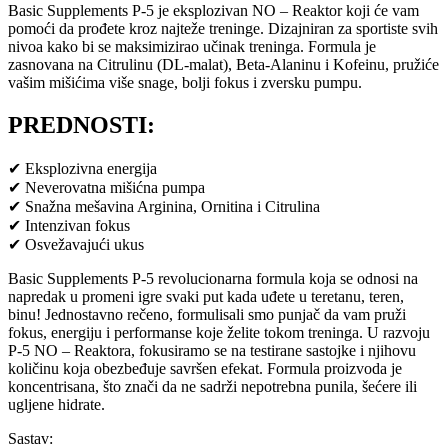
Basic Supplements P-5 je eksplozivan NO – Reaktor koji će vam
pomoći da prođete kroz najteže treninge. Dizajniran za sportiste svih
nivoa kako bi se maksimizirao učinak treninga. Formula je
zasnovana na Citrulinu (DL-malat), Beta-Alaninu i Kofeinu, pružiće
vašim mišićima više snage, bolji fokus i zversku pumpu.
PREDNOSTI:
✔ Eksplozivna energija
✔ Neverovatna mišićna pumpa
✔ Snažna mešavina Arginina, Ornitina i Citrulina
✔ Intenzivan fokus
✔ Osvežavajući ukus
Basic Supplements P-5 revolucionarna formula koja se odnosi na
napredak u promeni igre svaki put kada uđete u teretanu, teren,
binu! Jednostavno rečeno, formulisali smo punjač da vam pruži
fokus, energiju i performanse koje želite tokom treninga. U razvoju
P-5 NO – Reaktora, fokusiramo se na testirane sastojke i njihovu
količinu koja obezbeđuje savršen efekat. Formula proizvoda je
koncentrisana, što znači da ne sadrži nepotrebna punila, šećere ili
ugljene hidrate.
Sastav: