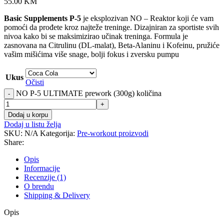
55.00
KM
Basic Supplements P-5
je eksplozivan NO – Reaktor koji će vam
pomoći da prođete kroz najteže treninge. Dizajniran za sportiste svih
nivoa kako bi se maksimizirao učinak treninga. Formula je
zasnovana na Citrulinu (DL-malat), Beta-Alaninu i Kofeinu, pružiće
vašim mišićima više snage, bolji fokus i zversku pumpu
Ukus
Očisti
NO P-5 ULTIMATE prework (300g) količina
-
+
Dodaj u korpu
Dodaj u listu želja
SKU:
N/A
Kategorija:
Pre-workout proizvodi
Share:
Opis
Informacije
Recenzije (1)
O brendu
Shipping & Delivery
Opis