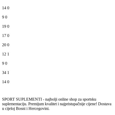
14
0
9
0
19
0
17
0
20
0
12
1
9
0
34
1
14
0
SPORT SUPLEMENTI - najbolji online shop za sportsku
suplementaciju. Premijum kvalitet i najpristupačnije cijene! Dostava
u cijeloj Bosni i Hercegovini.