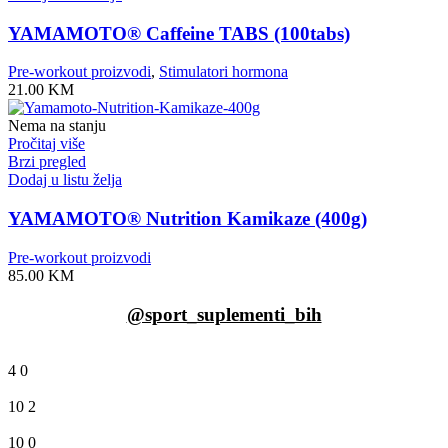
YAMAMOTO® Caffeine TABS (100tabs)
Pre-workout proizvodi
,
Stimulatori hormona
21.00
KM
Nema na stanju
Pročitaj više
Brzi pregled
Dodaj u listu želja
YAMAMOTO® Nutrition Kamikaze (400g)
Pre-workout proizvodi
85.00
KM
@sport_suplementi_bih
4
0
10
2
10
0