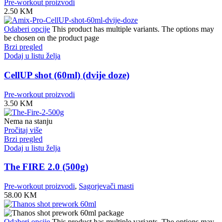
Pre-workout proizvodi
2.50
KM
Odaberi opcije
This product has multiple variants. The options may
be chosen on the product page
Brzi pregled
Dodaj u listu želja
CellUP shot (60ml) (dvije doze)
Pre-workout proizvodi
3.50
KM
Nema na stanju
Pročitaj više
Brzi pregled
Dodaj u listu želja
The FIRE 2.0 (500g)
Pre-workout proizvodi
,
Sagorjevači masti
58.00
KM
Odaberi opcije
This product has multiple variants. The options may