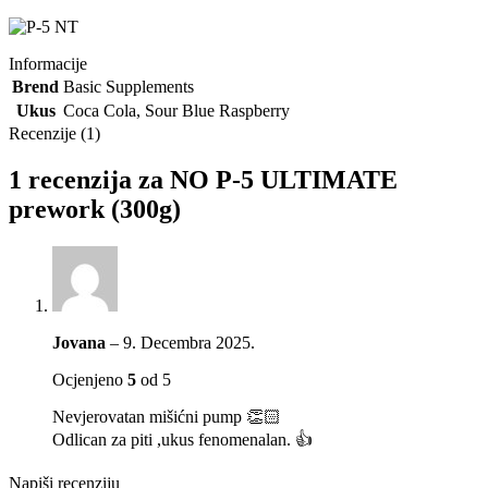
Informacije
Brend
Basic Supplements
Ukus
Coca Cola
,
Sour Blue Raspberry
Recenzije (1)
1 recenzija za
NO P-5 ULTIMATE
prework (300g)
Jovana
–
9. Decembra 2025.
Ocjenjeno
5
od 5
Nevjerovatan mišićni pump 👏🏻
Odlican za piti ,ukus fenomenalan. 👍
Napiši recenziju