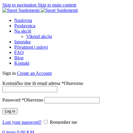
Skip to navigation
Skip to main content
Naslovna
Prodavnica
Na akciji
Vikend akcija
Isporuka
Privatnost i uslovi
FAQ
Blog
Kontakt
Sign in
Create an Account
Korisničko ime ili email adresa
*
Obavezno
Password
*
Obavezno
Log in
Lost your password?
Remember me
0
items
0.00
KM