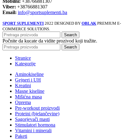
Mobilni:
+38766881307
Viber:
+38766881307
Email:
info@sportsuplementi.ba
SPORT SUPLEMENTI
2022 DESIGNED BY
OBLAK
PREMIUM E-
COMMERCE SOLUTIONS.
Search
Počnite da kucate da vidite prozivod koji tražite.
Search
Stranice
Kategorije
Aminokiseline
Gejneri i UH
Kreatini
Masne kiseline
Mišićna masa
Oprema
Pre-workout proizvodi
Proteini (bjelančevine)
Sagorjevači masti
Stimulatori hormona
Vitamini i minerali
Paketi