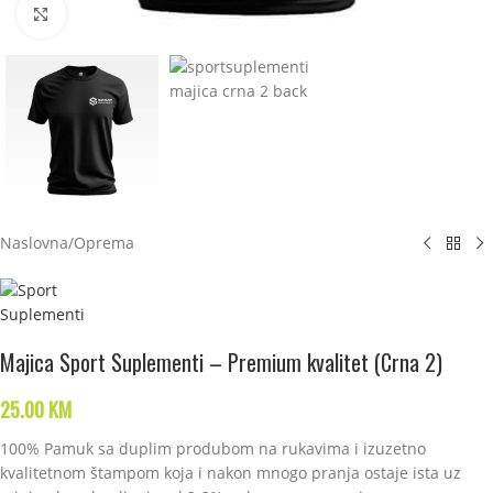
Click to enlarge
Naslovna
/
Oprema
Majica Sport Suplementi – Premium kvalitet (Crna 2)
25.00
KM
100% Pamuk sa duplim produbom na rukavima i izuzetno
kvalitetnom štampom koja i nakon mnogo pranja ostaje ista uz