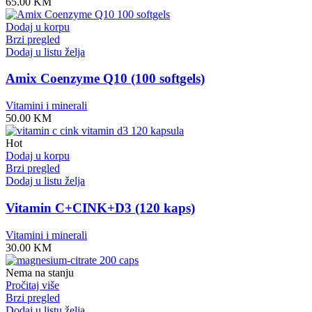
65.00
KM
Dodaj u korpu
Brzi pregled
Dodaj u listu želja
Amix Coenzyme Q10 (100 softgels)
Vitamini i minerali
50.00
KM
Hot
Dodaj u korpu
Brzi pregled
Dodaj u listu želja
Vitamin C+CINK+D3 (120 kaps)
Vitamini i minerali
30.00
KM
Nema na stanju
Pročitaj više
Brzi pregled
Dodaj u listu želja