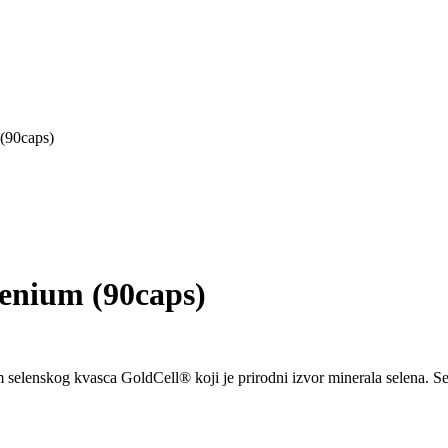
(90caps)
nium (90caps)
m selenskog kvasca GoldCell® koji je prirodni izvor minerala selena. S