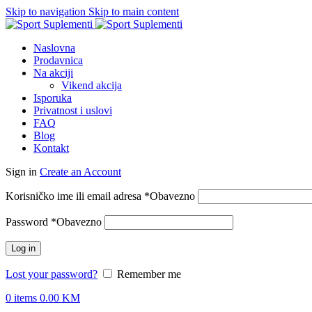
Skip to navigation
Skip to main content
Naslovna
Prodavnica
Na akciji
Vikend akcija
Isporuka
Privatnost i uslovi
FAQ
Blog
Kontakt
Sign in
Create an Account
Korisničko ime ili email adresa
*
Obavezno
Password
*
Obavezno
Log in
Lost your password?
Remember me
0
items
0.00
KM