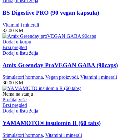
Dodaj u listu želja
BS Digestive PRO (90 vegan kapsula)
Vitamini i minerali
32.00
KM
Dodaj u korpu
Brzi pregled
Dodaj u listu želja
Amix Greenday ProVEGAN GABA (90caps)
Stimulatori hormona
,
Vegan proizvodi
,
Vitamini i minerali
30.00
KM
Nema na stanju
Pročitaj više
Brzi pregled
Dodaj u listu želja
YAMAMOTO® insulomin R (60 tabs)
Stimulatori hormona
,
Vitamini i minerali