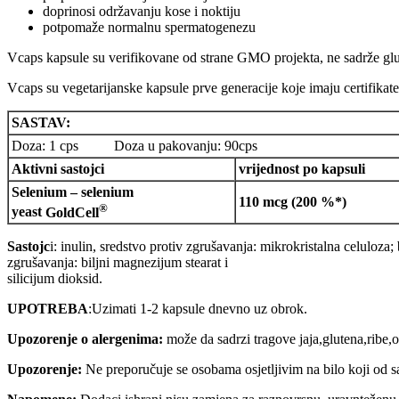
doprinosi održavanju kose i noktiju
potpomaže normalnu spermatogenezu
Vcaps kapsule su verifikovane od strane GMO projekta, ne sadrže glu
Vcaps su vegetarijanske kapsule prve generacije koje imaju certifikat
SASTAV:
Doza: 1 cps Doza u pakovanju: 90cps
Aktivni sastojci
vrijednost po kapsuli
Selenium – selenium
110 mcg (200 %*)
®
yeast
GoldCell
Sastojc
i: inulin, sredstvo protiv zgrušavanja: mikrokristalna celuloz
zgrušavanja: biljni magnezijum stearat i
silicijum dioksid.
UPOTREBA
:Uzimati 1-2 kapsule dnevno uz obrok.
Upozorenje o alergenima:
može da sadrzi tragove jaja,glutena,ribe,o
Upozorenje:
Ne preporučuje se osobama osjetljivim na bilo koji od 