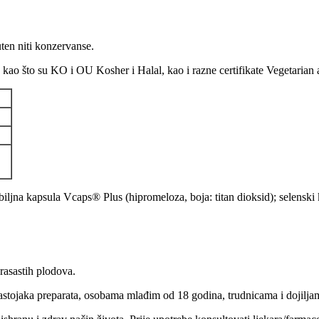
ten niti konzervanse.
e kao što su KO i OU Kosher i Halal, kao i razne certifikate Vegetarian
a; biljna kapsula Vcaps® Plus (hipromeloza, boja: titan dioksid); selens
rasastih plodova.
sastojaka preparata, osobama mlađim od 18 godina, trudnicama i dojilja