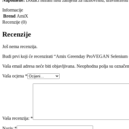
Napomene:
Dodaci ishrani nisu zamjena za raznovrsnu, uravnteženu i
Informacije
Brend
AmiX
Recenzije (0)
Recenzije
Još nema recenzija.
Budi prvi koji će recenzirati “Amix Greenday ProVEGAN Selenium 
Vaša email adresa neće biti objavljivana.
Neophodna polja su označe
Vaša ocjena
*
Vaša recenzija:
*
Naziv
*