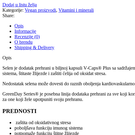
Dodaj u listu želja
Kategorije:
Vegan proizvodi
,
Vitamini i minerali
Share:
Opis
Informacije
Recenzije (0)
O brendu
Shipping & Delivery
Opis
Selen je dodatak prehrani u biljnoj kapsuli V-Caps® Plus sa sadržaje
sistema, štitaste žlijezde i zaštiti ćelija od oksidat stresa.
Nedostatak selena može dovesti do raznih oboljenja kardiovaskularno
GreenDay Series® je posebna linija dodataka prehrani za sve koji kori
za one koji žele upotpuniti svoju prehranu.
PREDNOSTI
zaštita od oksidativnog stresa
poboljšava funkciju imunog sistema
potpomaže funkciju štitne žlijezde