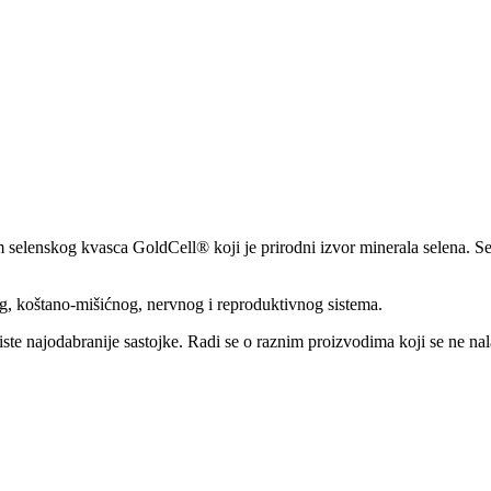
m selenskog kvasca GoldCell® koji je prirodni izvor minerala selena. S
g, koštano-mišićnog, nervnog i reproduktivnog sistema.
ste najodabranije sastojke. Radi se o raznim proizvodima koji se ne na