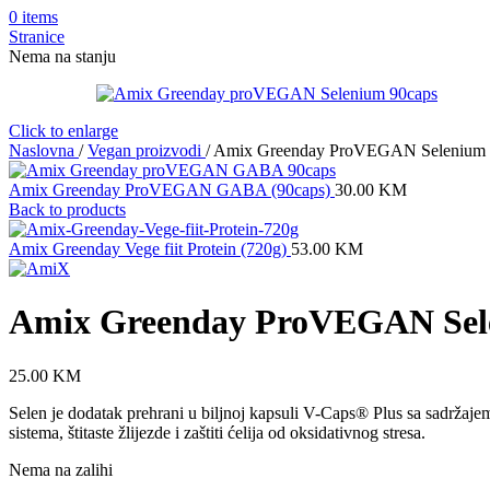
0
items
Stranice
Nema na stanju
Click to enlarge
Naslovna
/
Vegan proizvodi
/
Amix Greenday ProVEGAN Selenium 
Amix Greenday ProVEGAN GABA (90caps)
30.00
KM
Back to products
Amix Greenday Vege fiit Protein (720g)
53.00
KM
Amix Greenday ProVEGAN Sele
25.00
KM
Selen je dodatak prehrani u biljnoj kapsuli V-Caps® Plus sa sadržaje
sistema, štitaste žlijezde i zaštiti ćelija od oksidativnog stresa.
Nema na zalihi