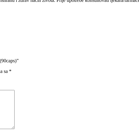
shranu i zdrav način života. Prije upotrebe konsultovati ljekara/farma
(90caps)”
na sa
*