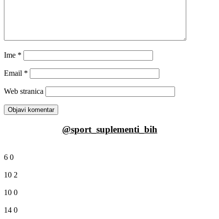
Ime
*
Email
*
Web stranica
@sport_suplementi_bih
6
0
10
2
10
0
14
0