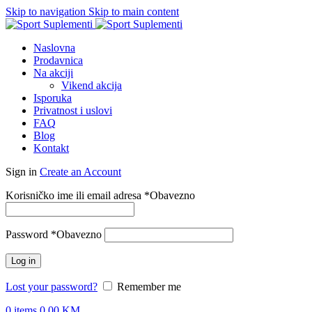
Skip to navigation
Skip to main content
Naslovna
Prodavnica
Na akciji
Vikend akcija
Isporuka
Privatnost i uslovi
FAQ
Blog
Kontakt
Sign in
Create an Account
Korisničko ime ili email adresa
*
Obavezno
Password
*
Obavezno
Log in
Lost your password?
Remember me
0
items
0.00
KM