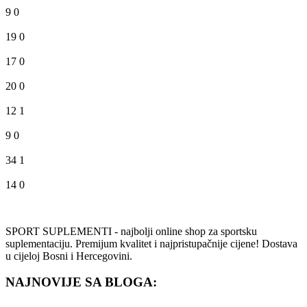
9
0
19
0
17
0
20
0
12
1
9
0
34
1
14
0
SPORT SUPLEMENTI - najbolji online shop za sportsku
suplementaciju. Premijum kvalitet i najpristupačnije cijene! Dostava
u cijeloj Bosni i Hercegovini.
NAJNOVIJE SA BLOGA: