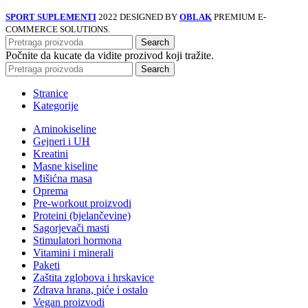
SPORT SUPLEMENTI
2022 DESIGNED BY
OBLAK
PREMIUM E-
COMMERCE SOLUTIONS.
Search
Počnite da kucate da vidite prozivod koji tražite.
Search
Stranice
Kategorije
Aminokiseline
Gejneri i UH
Kreatini
Masne kiseline
Mišićna masa
Oprema
Pre-workout proizvodi
Proteini (bjelančevine)
Sagorjevači masti
Stimulatori hormona
Vitamini i minerali
Paketi
Zaštita zglobova i hrskavice
Zdrava hrana, piće i ostalo
Vegan proizvodi