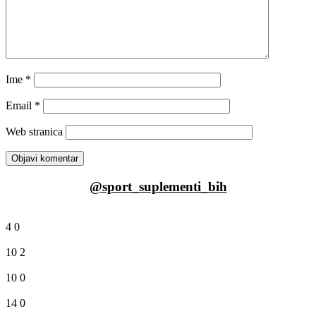
Ime
*
Email
*
Web stranica
@sport_suplementi_bih
4
0
10
2
10
0
14
0