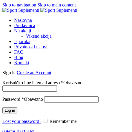
Skip to navigation
Skip to main content
Naslovna
Prodavnica
Na akciji
Vikend akcija
Isporuka
Privatnost i uslovi
FAQ
Blog
Kontakt
Sign in
Create an Account
Korisničko ime ili email adresa
*
Obavezno
Password
*
Obavezno
Log in
Lost your password?
Remember me
0
items
0.00
KM