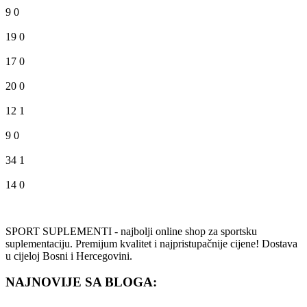
9
0
19
0
17
0
20
0
12
1
9
0
34
1
14
0
SPORT SUPLEMENTI - najbolji online shop za sportsku
suplementaciju. Premijum kvalitet i najpristupačnije cijene! Dostava
u cijeloj Bosni i Hercegovini.
NAJNOVIJE SA BLOGA: