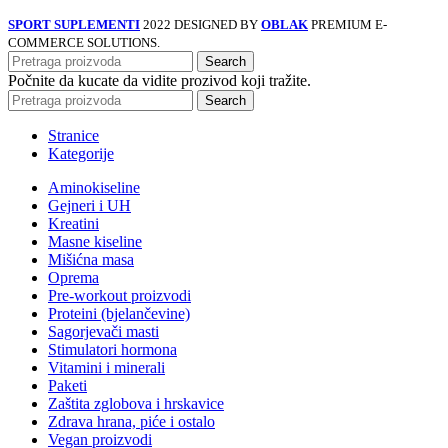
SPORT SUPLEMENTI
2022 DESIGNED BY
OBLAK
PREMIUM E-
COMMERCE SOLUTIONS.
Search
Počnite da kucate da vidite prozivod koji tražite.
Search
Stranice
Kategorije
Aminokiseline
Gejneri i UH
Kreatini
Masne kiseline
Mišićna masa
Oprema
Pre-workout proizvodi
Proteini (bjelančevine)
Sagorjevači masti
Stimulatori hormona
Vitamini i minerali
Paketi
Zaštita zglobova i hrskavice
Zdrava hrana, piće i ostalo
Vegan proizvodi