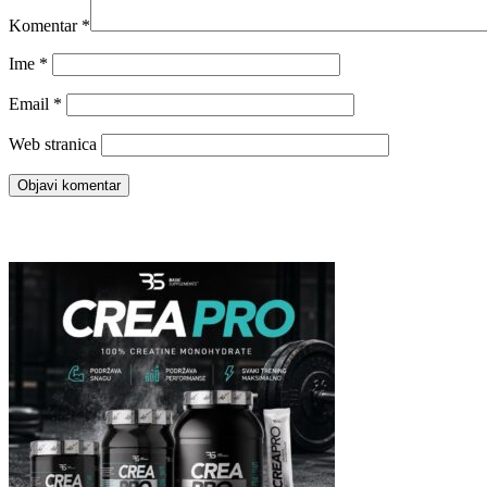
Komentar
*
Ime
*
Email
*
Web stranica