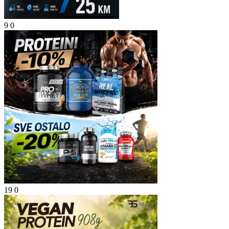
9
0
19
0