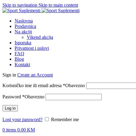
Skip to navigation
Skip to main content
Naslovna
Prodavnica
Na akciji
Vikend akcija
Isporuka
Privatnost i uslovi
FAQ
Blog
Kontakt
Sign in
Create an Account
Korisničko ime ili email adresa
*
Obavezno
Password
*
Obavezno
Log in
Lost your password?
Remember me
0
items
0.00
KM