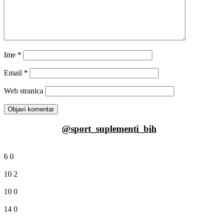
Ime
*
Email
*
Web stranica
@sport_suplementi_bih
6
0
10
2
10
0
14
0