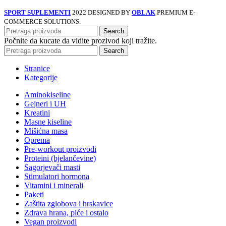
SPORT SUPLEMENTI
2022 DESIGNED BY
OBLAK
PREMIUM E-
COMMERCE SOLUTIONS.
Search
Počnite da kucate da vidite prozivod koji tražite.
Search
Stranice
Kategorije
Aminokiseline
Gejneri i UH
Kreatini
Masne kiseline
Mišićna masa
Oprema
Pre-workout proizvodi
Proteini (bjelančevine)
Sagorjevači masti
Stimulatori hormona
Vitamini i minerali
Paketi
Zaštita zglobova i hrskavice
Zdrava hrana, piće i ostalo
Vegan proizvodi