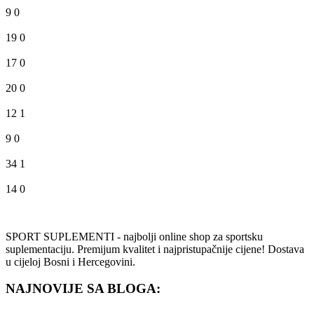
9
0
19
0
17
0
20
0
12
1
9
0
34
1
14
0
SPORT SUPLEMENTI - najbolji online shop za sportsku
suplementaciju. Premijum kvalitet i najpristupačnije cijene! Dostava
u cijeloj Bosni i Hercegovini.
NAJNOVIJE SA BLOGA: