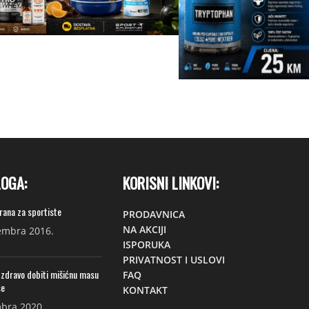
LOGA:
KORISNI LINKOVI:
hrana za sportiste
PRODAVNICA
NA AKCIJI
embra 2016.
ISPORUKA
PRIVATNOST I USLOVI
 zdravo dobiti mišićnu masu
FAQ
se
KONTAKT
bra 2020.