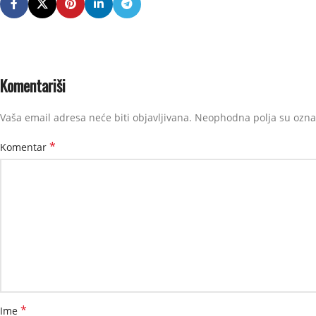
Komentariši
Vaša email adresa neće biti objavljivana.
Neophodna polja su ozn
*
Komentar
*
Ime