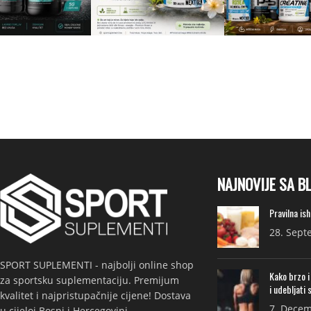
NAJNOVIJE SA B
Pravilna is
28. Sept
SPORT SUPLEMENTI - najbolji online shop
Kako brzo i
za sportsku suplementaciju. Premijum
i udebljati 
kvalitet i najpristupačnije cijene! Dostava
7. Decem
u cijeloj Bosni i Hercegovini.