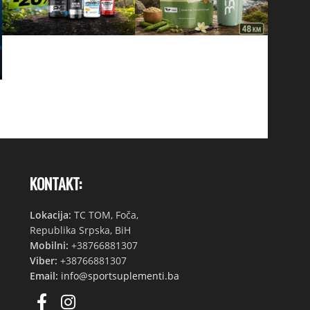
KONTAKT:
Lokacija:
TC TOM, Foča,
Republika Srpska, BiH
Mobilni:
+38766881307
Viber:
+38766881307
Email:
info@sportsuplementi.ba