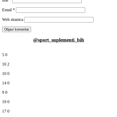
Ime
*
Email
*
Web stranica
@sport_suplementi_bih
5
0
10
2
10
0
14
0
9
0
19
0
17
0