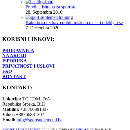
Pravilna ishrana za sportiste
28. Septembra 2016.
Kako brzo i zdravo dobiti mišićnu masu i udebljati se
7. Decembra 2020.
KORISNI LINKOVI:
PRODAVNICA
NA AKCIJI
ISPORUKA
PRIVATNOST I USLOVI
FAQ
KONTAKT
KONTAKT:
Lokacija:
TC TOM, Foča,
Republika Srpska, BiH
Mobilni:
+38766881307
Viber:
+38766881307
Email:
info@sportsuplementi.ba
SPORT SUPLEMENTI
2022 DESIGNED BY
OBLAK
PREMIUM E-