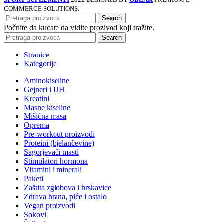
COMMERCE SOLUTIONS.
Search
Počnite da kucate da vidite prozivod koji tražite.
Search
Stranice
Kategorije
Aminokiseline
Gejneri i UH
Kreatini
Masne kiseline
Mišićna masa
Oprema
Pre-workout proizvodi
Proteini (bjelančevine)
Sagorjevači masti
Stimulatori hormona
Vitamini i minerali
Paketi
Zaštita zglobova i hrskavice
Zdrava hrana, piće i ostalo
Vegan proizvodi
Sokovi