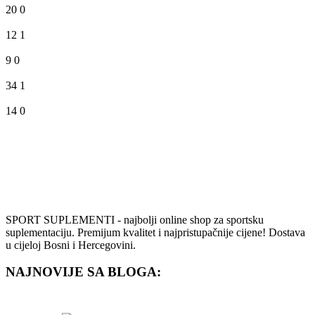
20
0
12
1
9
0
34
1
14
0
SPORT SUPLEMENTI - najbolji online shop za sportsku
suplementaciju. Premijum kvalitet i najpristupačnije cijene! Dostava
u cijeloj Bosni i Hercegovini.
NAJNOVIJE SA BLOGA: