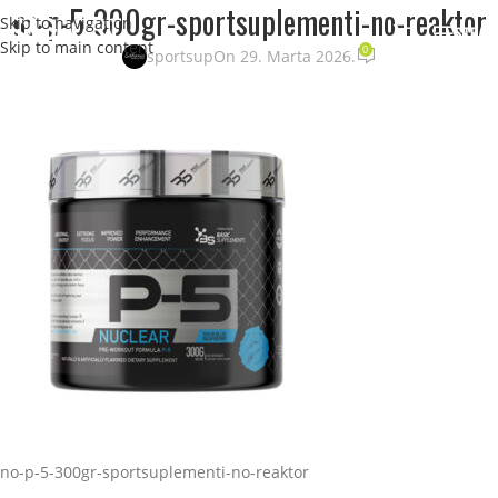
no-p-5-300gr-sportsuplementi-no-reaktor
Skip to navigation
STRANI
Skip to main content
0
sportsup
On 29. Marta 2026.
no-p-5-300gr-sportsuplementi-no-reaktor