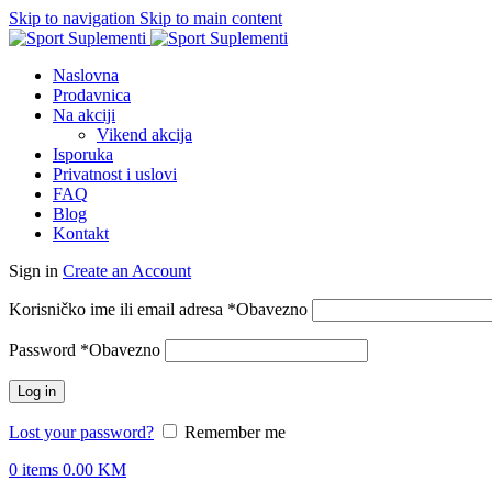
Skip to navigation
Skip to main content
Naslovna
Prodavnica
Na akciji
Vikend akcija
Isporuka
Privatnost i uslovi
FAQ
Blog
Kontakt
Sign in
Create an Account
Korisničko ime ili email adresa
*
Obavezno
Password
*
Obavezno
Log in
Lost your password?
Remember me
0
items
0.00
KM