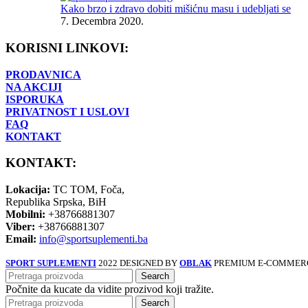
Kako brzo i zdravo dobiti mišićnu masu i udebljati se
7. Decembra 2020.
KORISNI LINKOVI:
PRODAVNICA
NA AKCIJI
ISPORUKA
PRIVATNOST I USLOVI
FAQ
KONTAKT
KONTAKT:
Lokacija:
TC TOM, Foča,
Republika Srpska, BiH
Mobilni:
+38766881307
Viber:
+38766881307
Email:
info@sportsuplementi.ba
SPORT SUPLEMENTI
2022 DESIGNED BY
OBLAK
PREMIUM E-COMMERC
Search
Počnite da kucate da vidite prozivod koji tražite.
Search