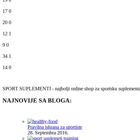
17
0
20
0
12
1
9
0
34
1
14
0
SPORT SUPLEMENTI - najbolji online shop za sportsku suplementaciju.
NAJNOVIJE SA BLOGA:
Pravilna ishrana za sportiste
28. Septembra 2016.