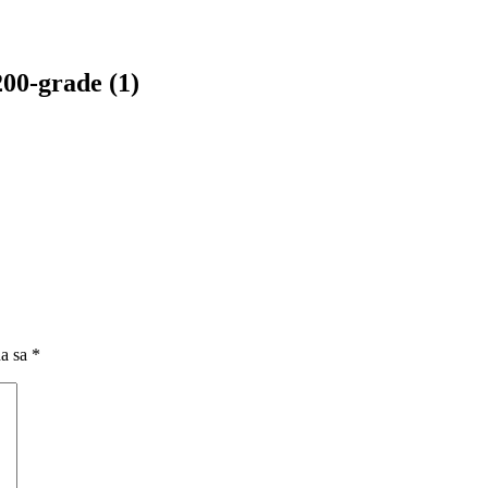
00-grade (1)
na sa
*