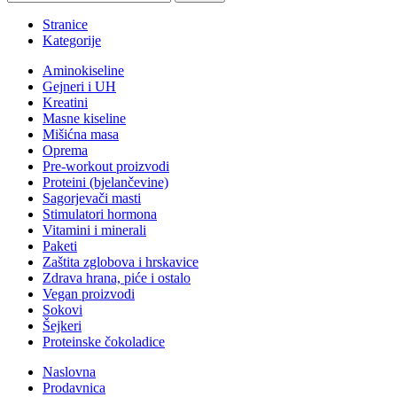
Stranice
Kategorije
Aminokiseline
Gejneri i UH
Kreatini
Masne kiseline
Mišićna masa
Oprema
Pre-workout proizvodi
Proteini (bjelančevine)
Sagorjevači masti
Stimulatori hormona
Vitamini i minerali
Paketi
Zaštita zglobova i hrskavice
Zdrava hrana, piće i ostalo
Vegan proizvodi
Sokovi
Šejkeri
Proteinske čokoladice
Naslovna
Prodavnica