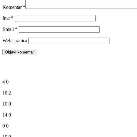
Komentar
*
Ime
*
Email
*
Web stranica
4
0
10
2
10
0
14
0
9
0
19
0