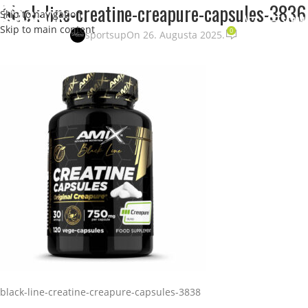
black-line-creatine-creapure-capsules-3836
Skip to navigation
STRANI
Skip to main content
0
sportsup
On 26. Augusta 2025.
black-line-creatine-creapure-capsules-3838