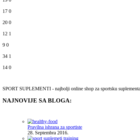
17
0
20
0
12
1
9
0
34
1
14
0
SPORT SUPLEMENTI - najbolji online shop za sportsku suplementaciju.
NAJNOVIJE SA BLOGA:
Pravilna ishrana za sportiste
28. Septembra 2016.