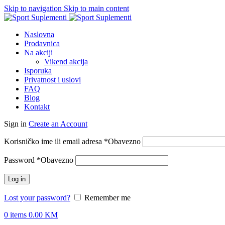
Skip to navigation
Skip to main content
Naslovna
Prodavnica
Na akciji
Vikend akcija
Isporuka
Privatnost i uslovi
FAQ
Blog
Kontakt
Sign in
Create an Account
Korisničko ime ili email adresa
*
Obavezno
Password
*
Obavezno
Log in
Lost your password?
Remember me
0
items
0.00
KM