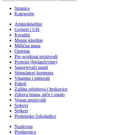
Stranice
Kategorije
Aminokiseline
Gejneri i UH
Kreatini
Masne kiseline
Mišićna masa
Oprema
Pre-workout proizvodi
Proteini (bjelančevine)
Sagorjevači masti
Stimulatori hormona
Vitamini i minerali
Paketi
Zaštita zglobova i hrskavice
Zdrava hrana, piće i ostalo
Vegan proizvodi
Sokovi
Šejkeri
Proteinske čokoladice
Naslovna
Prodavnica