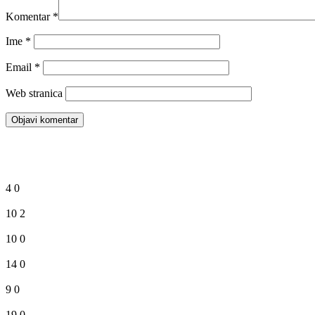
Komentar
*
Ime
*
Email
*
Web stranica
4
0
10
2
10
0
14
0
9
0
19
0