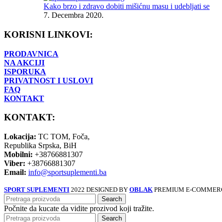
Kako brzo i zdravo dobiti mišićnu masu i udebljati se
7. Decembra 2020.
KORISNI LINKOVI:
PRODAVNICA
NA AKCIJI
ISPORUKA
PRIVATNOST I USLOVI
FAQ
KONTAKT
KONTAKT:
Lokacija:
TC TOM, Foča,
Republika Srpska, BiH
Mobilni:
+38766881307
Viber:
+38766881307
Email:
info@sportsuplementi.ba
SPORT SUPLEMENTI
2022 DESIGNED BY
OBLAK
PREMIUM E-COMMERC
Search
Počnite da kucate da vidite prozivod koji tražite.
Search