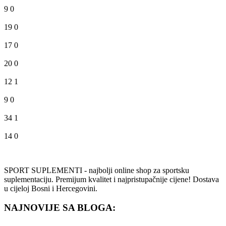
9
0
19
0
17
0
20
0
12
1
9
0
34
1
14
0
SPORT SUPLEMENTI - najbolji online shop za sportsku
suplementaciju. Premijum kvalitet i najpristupačnije cijene! Dostava
u cijeloj Bosni i Hercegovini.
NAJNOVIJE SA BLOGA: