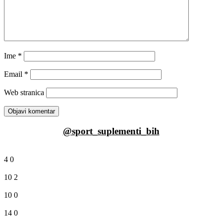
Ime
*
Email
*
Web stranica
@sport_suplementi_bih
4
0
10
2
10
0
14
0