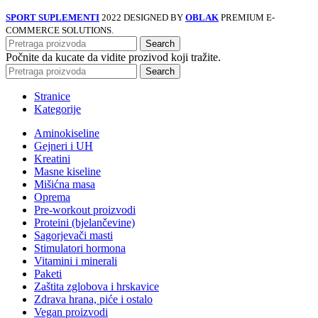
SPORT SUPLEMENTI
2022 DESIGNED BY
OBLAK
PREMIUM E-
COMMERCE SOLUTIONS.
Search
Počnite da kucate da vidite prozivod koji tražite.
Search
Stranice
Kategorije
Aminokiseline
Gejneri i UH
Kreatini
Masne kiseline
Mišićna masa
Oprema
Pre-workout proizvodi
Proteini (bjelančevine)
Sagorjevači masti
Stimulatori hormona
Vitamini i minerali
Paketi
Zaštita zglobova i hrskavice
Zdrava hrana, piće i ostalo
Vegan proizvodi