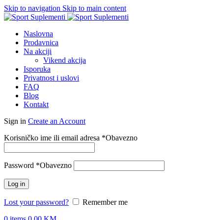
Skip to navigation
Skip to main content
Naslovna
Prodavnica
Na akciji
Vikend akcija
Isporuka
Privatnost i uslovi
FAQ
Blog
Kontakt
Sign in
Create an Account
Korisničko ime ili email adresa
*
Obavezno
Password
*
Obavezno
Log in
Lost your password?
Remember me
0
items
0.00
KM