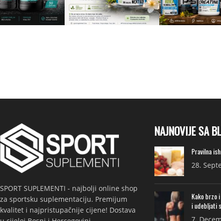
NAJNOVIJE SA B
Pravilna is
28. Sept
SPORT SUPLEMENTI - najbolji online shop
Kako brzo i
za sportsku suplementaciju. Premijum
i udebljati 
kvalitet i najpristupačnije cijene! Dostava
7. Decem
u cijeloj Bosni i Hercegovini.