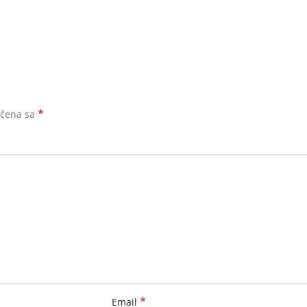
*
ačena sa
*
Email