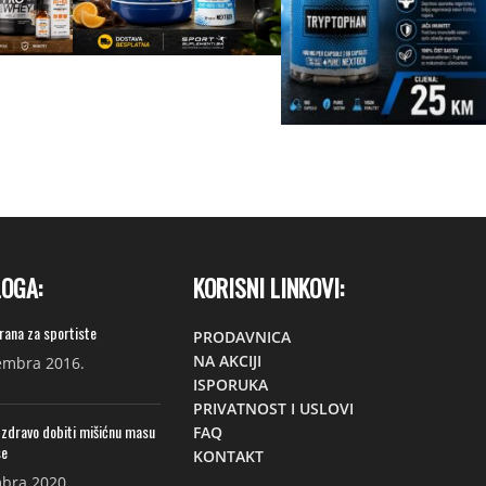
LOGA:
KORISNI LINKOVI:
hrana za sportiste
PRODAVNICA
NA AKCIJI
embra 2016.
ISPORUKA
PRIVATNOST I USLOVI
 zdravo dobiti mišićnu masu
FAQ
se
KONTAKT
bra 2020.