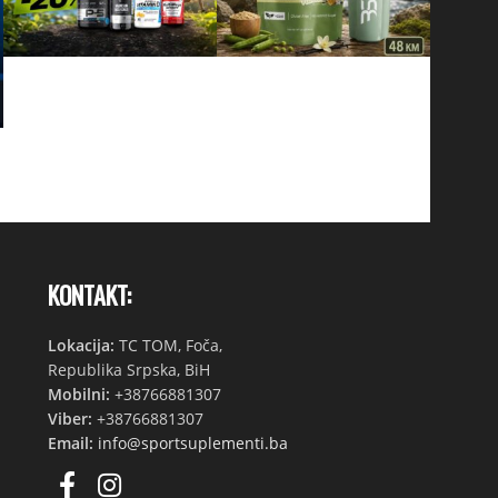
KONTAKT:
Lokacija:
TC TOM, Foča,
Republika Srpska, BiH
Mobilni:
+38766881307
Viber:
+38766881307
Email:
info@sportsuplementi.ba