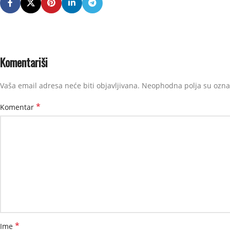
Komentariši
Vaša email adresa neće biti objavljivana.
Neophodna polja su ozn
*
Komentar
*
Ime