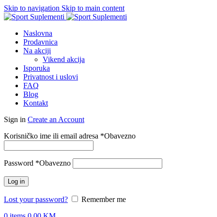
Skip to navigation
Skip to main content
Naslovna
Prodavnica
Na akciji
Vikend akcija
Isporuka
Privatnost i uslovi
FAQ
Blog
Kontakt
Sign in
Create an Account
Korisničko ime ili email adresa
*
Obavezno
Password
*
Obavezno
Log in
Lost your password?
Remember me
0
items
0.00
KM