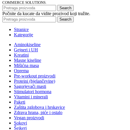
COMMERCE SOLUTIONS.
Search
Počnite da kucate da vidite prozivod koji tražite.
Search
Stranice
Kategorije
Aminokiseline
Gejneri i UH
Kreatini
Masne kiseline
Mišićna masa
Oprema
Pre-workout proizvodi
Proteini (bjelančevine)
Sagorjevači masti
Stimulatori hormona
Vitamini i minerali
Paketi
Zaštita zglobova i hrskavice
Zdrava hrana, piće i ostalo
Vegan proizvodi
Sokovi
Šejkeri