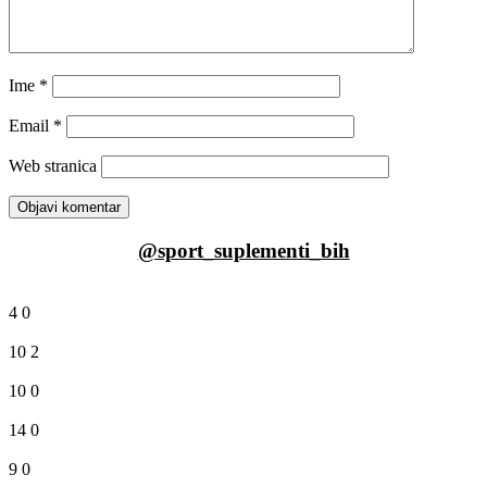
Ime
*
Email
*
Web stranica
@sport_suplementi_bih
4
0
10
2
10
0
14
0
9
0