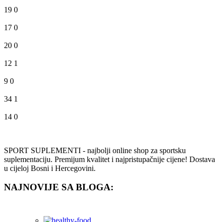
19
0
17
0
20
0
12
1
9
0
34
1
14
0
SPORT SUPLEMENTI - najbolji online shop za sportsku
suplementaciju. Premijum kvalitet i najpristupačnije cijene! Dostava
u cijeloj Bosni i Hercegovini.
NAJNOVIJE SA BLOGA: