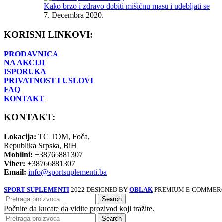
Kako brzo i zdravo dobiti mišićnu masu i udebljati se
7. Decembra 2020.
KORISNI LINKOVI:
PRODAVNICA
NA AKCIJI
ISPORUKA
PRIVATNOST I USLOVI
FAQ
KONTAKT
KONTAKT:
Lokacija:
TC TOM, Foča,
Republika Srpska, BiH
Mobilni:
+38766881307
Viber:
+38766881307
Email:
info@sportsuplementi.ba
SPORT SUPLEMENTI
2022 DESIGNED BY
OBLAK
PREMIUM E-COMMERC
Search
Počnite da kucate da vidite prozivod koji tražite.
Search