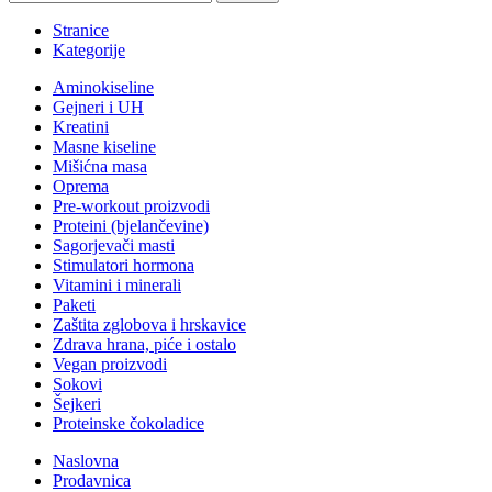
Stranice
Kategorije
Aminokiseline
Gejneri i UH
Kreatini
Masne kiseline
Mišićna masa
Oprema
Pre-workout proizvodi
Proteini (bjelančevine)
Sagorjevači masti
Stimulatori hormona
Vitamini i minerali
Paketi
Zaštita zglobova i hrskavice
Zdrava hrana, piće i ostalo
Vegan proizvodi
Sokovi
Šejkeri
Proteinske čokoladice
Naslovna
Prodavnica