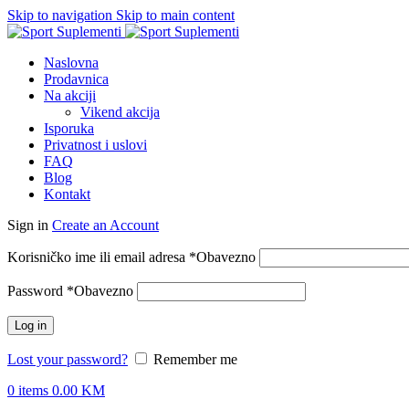
Skip to navigation
Skip to main content
Naslovna
Prodavnica
Na akciji
Vikend akcija
Isporuka
Privatnost i uslovi
FAQ
Blog
Kontakt
Sign in
Create an Account
Korisničko ime ili email adresa
*
Obavezno
Password
*
Obavezno
Log in
Lost your password?
Remember me
0
items
0.00
KM