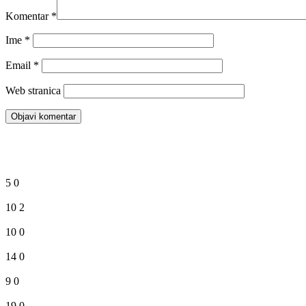
Komentar
*
Ime
*
Email
*
Web stranica
5
0
10
2
10
0
14
0
9
0
19
0