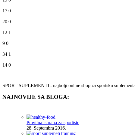
17
0
20
0
12
1
9
0
34
1
14
0
SPORT SUPLEMENTI - najbolji online shop za sportsku suplementaciju.
NAJNOVIJE SA BLOGA:
Pravilna ishrana za sportiste
28. Septembra 2016.