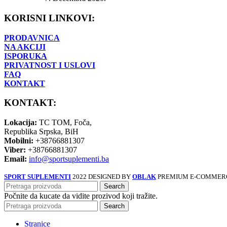
KORISNI LINKOVI:
PRODAVNICA
NA AKCIJI
ISPORUKA
PRIVATNOST I USLOVI
FAQ
KONTAKT
KONTAKT:
Lokacija:
TC TOM, Foča,
Republika Srpska, BiH
Mobilni:
+38766881307
Viber:
+38766881307
Email:
info@sportsuplementi.ba
SPORT SUPLEMENTI
2022 DESIGNED BY
OBLAK
PREMIUM E-COMMERC
Search
Počnite da kucate da vidite prozivod koji tražite.
Search
Stranice