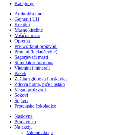
Kategorije
Aminokiseline
Gejneri i UH
Kreatini
Masne kiseline
Mišićna masa
Oprema
Pre-workout proizvodi
Proteini (bjelančevine)
Sagorjevači masti
Stimulatori hormona
Vitamini i minerali
Paketi
Zaštita zglobova i hrskavice
Zdrava hrana, piće i ostalo
Vegan proizvodi
Sokovi
Šejkeri
Proteinske čokoladice
Naslovna
Prodavnica
Na akciji
Vikend akcija