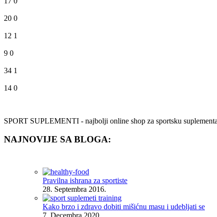
17
0
20
0
12
1
9
0
34
1
14
0
SPORT SUPLEMENTI - najbolji online shop za sportsku suplementaciju.
NAJNOVIJE SA BLOGA:
Pravilna ishrana za sportiste
28. Septembra 2016.
Kako brzo i zdravo dobiti mišićnu masu i udebljati se
7. Decembra 2020.