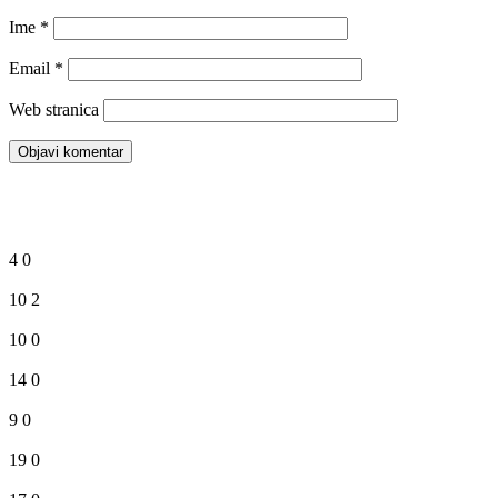
Ime
*
Email
*
Web stranica
4
0
10
2
10
0
14
0
9
0
19
0