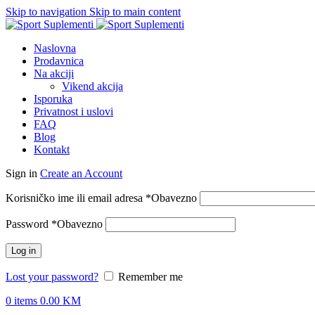
Skip to navigation
Skip to main content
Naslovna
Prodavnica
Na akciji
Vikend akcija
Isporuka
Privatnost i uslovi
FAQ
Blog
Kontakt
Sign in
Create an Account
Korisničko ime ili email adresa
*
Obavezno
Password
*
Obavezno
Log in
Lost your password?
Remember me
0
items
0.00
KM