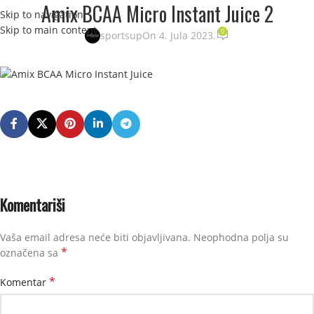
Amix BCAA Micro Instant Juice 2
Skip to navigation
STRANI
Skip to main content
0
sportsup
On 4. Jula 2023.
Komentariši
Vaša email adresa neće biti objavljivana.
Neophodna polja su
*
označena sa
*
Komentar