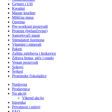
Gejneri i UH
Kreatini
Masne kiseline
Mišićna masa
Oprema
Pre-workout proizvodi
Proteini (bjelančevine)
Sagorjevači masti
Stimulatori hormona
Vitamini i minerali
Paketi
Zaštita zglobova i hrskavice
Zdrava hrana, piće i ostalo
Vegan proizvodi
Sokovi
Šejkeri
Proteinske čokoladice
Naslovna
Prodavnica
Na akciji
Vikend akcija
Isporuka
Privatnost i uslovi
FAQ