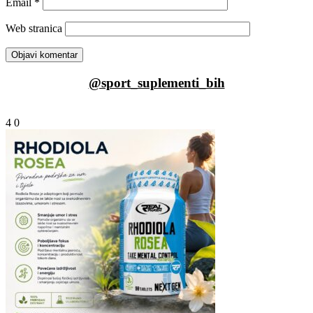
Email
*
Web stranica
@sport_suplementi_bih
4
0