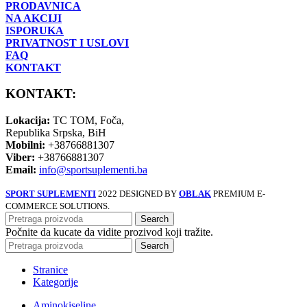
PRODAVNICA
NA AKCIJI
ISPORUKA
PRIVATNOST I USLOVI
FAQ
KONTAKT
KONTAKT:
Lokacija:
TC TOM, Foča,
Republika Srpska, BiH
Mobilni:
+38766881307
Viber:
+38766881307
Email:
info@sportsuplementi.ba
SPORT SUPLEMENTI
2022 DESIGNED BY
OBLAK
PREMIUM E-
COMMERCE SOLUTIONS.
Search
Počnite da kucate da vidite prozivod koji tražite.
Search
Stranice
Kategorije
Aminokiseline