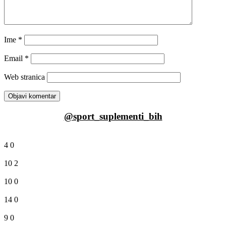
Ime
*
Email
*
Web stranica
@sport_suplementi_bih
4
0
10
2
10
0
14
0
9
0