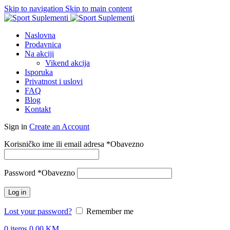
Skip to navigation
Skip to main content
Naslovna
Prodavnica
Na akciji
Vikend akcija
Isporuka
Privatnost i uslovi
FAQ
Blog
Kontakt
Sign in
Create an Account
Korisničko ime ili email adresa
*
Obavezno
Password
*
Obavezno
Log in
Lost your password?
Remember me
0
items
0.00
KM