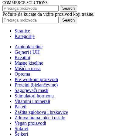
COMMERCE SOLUTIONS.
Search
Počnite da kucate da vidite prozivod koji tražite.
Search
Stranice
Kategorije
Aminokiseline
Gejneri i UH
Kreatini
Masne kiseline
Mišićna masa
Oprema
Pre-workout proizvodi
Proteini (bjelančevine)
Sagorjevači masti
Stimulatori hormona
Vitamini i minerali
Paketi
Zaštita zglobova i hrskavice
Zdrava hrana, piće i ostalo
Vegan proizvodi
Sokovi
Šejkeri