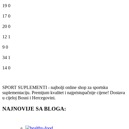
19
0
17
0
20
0
12
1
9
0
34
1
14
0
SPORT SUPLEMENTI - najbolji online shop za sportsku
suplementaciju. Premijum kvalitet i najpristupačnije cijene! Dostava
u cijeloj Bosni i Hercegovini.
NAJNOVIJE SA BLOGA: