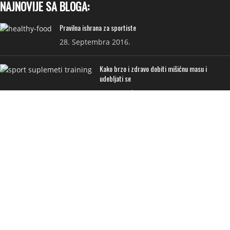
NAJNOVIJE SA BLOGA:
Pravilna ishrana za sportiste
28. Septembra 2016.
Kako brzo i zdravo dobiti mišićnu masu i
udebljati se
7. Decembra 2020.
KORISNI LINKOVI:
PRODAVNICA
NA AKCIJI
ISPORUKA
PRIVATNOST I USLOVI
FAQ
KONTAKT