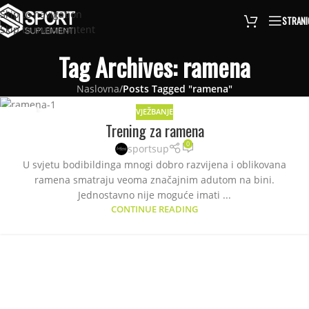
Skip to navigation
STRANI
Skip to main content
Tag Archives: ramena
Naslovna
/
Posts Tagged "ramena"
VJEŽBANJE
09
Trening za ramena
OKT
0
sportsup
U svjetu bodibildinga mnogi dobro razvijena i oblikovana
ramena smatraju veoma značajnim adutom na bini.
Jednostavno nije moguće imati ...
CONTINUE READING