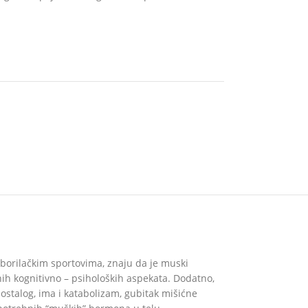
ri borilačkim sportovima, znaju da je muski
nih kognitivno – psiholoških aspekata. Dodatno,
ostalog, ima i katabolizam, gubitak mišićne