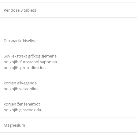
Per dose 3 tablets
D-aspartic kiselina
Suvi ekstrakt grčkog sjemena
od kojih: furostanol saponina
od kojih: protodioscina
korijen ašvagande
od kojih vatanolida
korijen ženšenaroot
od kojih ginsenozida
Magnesium