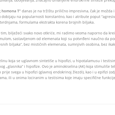
đivanja, oboljevanja, značajno umanjene endrokrine sinteze preko
g homona T”
danas je na tržištu prilično impresivna, čak je možda i
) dobijaju na popularnosti konstantno, kao i atribute poput “agresivn
tvrdnjama, formulama ekstrakta korena brojnih biljaka.
m tim, bilježeći svako novo otkriće, mi radimo veoma naporno da kr
L formulom, sastavljenom od elemenata koji su potvrđeni naučno da 
nih biljaka”, bez mističnih elemenata, sumnjivih osobina, bez ikakv
nu koja se uglavnom sintetiše u hipofizi, u hipotalamusu i testisim
nog „glasnika“ i hipofize. Ovo je aminokiselina (AK) koja stimuliše 
rije svega u hipofizi (glavnoj endokrinoj žlezdi), kao i u epifizi (
ama, ili u onima lociranim u testisima koje imaju specifične funkci