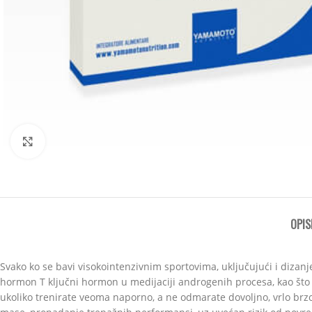
Click to enlarge
OPIS
Svako ko se bavi visokointenzivnim sportovima, uključujući i dizanje 
hormon T ključni hormon u medijaciji androgenih procesa, kao što su
ukoliko trenirate veoma naporno, a ne odmarate dovoljno, vrlo brzo 