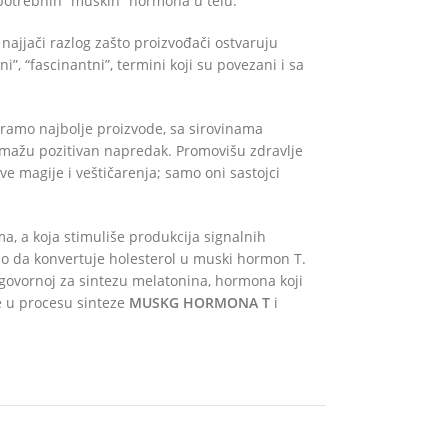
potrebnih “muških” hormona u telu.
 najjači razlog zašto proizvođači ostvaruju
i”, “fascinantni”, termini koji su povezani i sa
eiramo najbolje proizvode, sa sirovinama
pomažu pozitivan napredak. Promovišu zdravlje
e magije i veštičarenja; samo oni sastojci
a, a koja stimuliše produkcija signalnih
telo da konvertuje holesterol u muski hormon T.
odgovornoj za sintezu melatonina, hormona koji
je u procesu sinteze
MUSKG HORMONA T
i