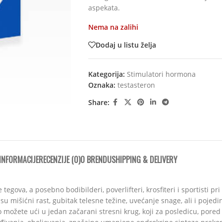
aspekata.
Nema na zalihi
Dodaj u listu želja
Kategorija:
Stimulatori hormona
Oznaka:
testasteron
Share:
INFORMACIJE
RECENZIJE (0)
O BRENDU
SHIPPING & DELIVERY
tegova, a posebno bodibilderi, poverlifteri, krosfiteri i sportisti p
 mišićni rast, gubitak telesne težine, uvećanje snage, ali i pojedi
možete ući u jedan začarani stresni krug, koji za posledicu, pored 