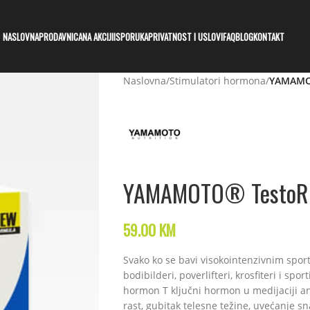
NASLOVNA
PRODAVNICA
NA AKCIJI
ISPORUKA
PRIVATNOST I USLOVI
FAQ
BLOG
KONTAKT
Naslovna
/
Stimulatori hormona
/
YAMAMOT
YAMAMOTO® TestoRO
59.00
KM
Svako ko se bavi visokointenzivnim sport
bodibilderi, poverlifteri, krosfiteri i spo
hormon T ključni hormon u medijaciji an
rast, gubitak telesne težine, uvećanje sn