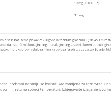
10 mg (100% RI*)
3,6 mg
zijum bisglicinat, seme piskavice (Trigonella foenum-graecum L.) de 45% fur
lida ( sadrži mleko)], ginseng (Panak ginseng CA Mei.) koren od 20% ginseno
ator: hidroksipropil celuloza; filmska obloga (sredstva za zastakljivanje: hidro
ci prehrani ne smiju se koristiti kao zamijena za raznovrsnu ish
uvom mjestu na sobnoj temperaturi. Izbjegavajte izlaganje izvorima 