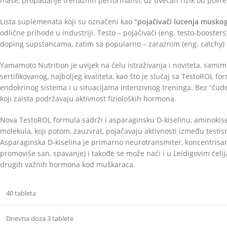
mase, propadanje trenažnih performansi, uz uvećan rizik od povre
Lista suplemenata koji su označeni kao
“pojačivači lucenja musko
odlične prihode u industriji. Testo – pojačivači (eng. testo-boosters
doping supstancama, zatim sa popularno – zaraznim (eng. catchy) 
Yamamoto Nutrition je uvijek na čelu istraživanja i noviteta, sami
sertifikovanog, najboljeg kvaliteta, kao što je slučaj sa TestoRO
endokrinog sistema i u situacijama intenzivnog treninga. Bez “čudes
koji zaista podržavaju aktivnost fizioloških hormona.
Nova TestoROL formula sadrži i asparaginsku D-kiselinu, aminokiseli
molekula, koji potom, zauzvrat, pojačavaju aktivnosti između testis
Asparaginska D-kiselina je primarno neurotransmiter, koncentrisan p
promoviše san, spavanje) i takođe se može naći i u Leidigovim ćelij
drugih važnih hormona kod muškaraca.
40 tableta
Dnevna doza 3 tablete