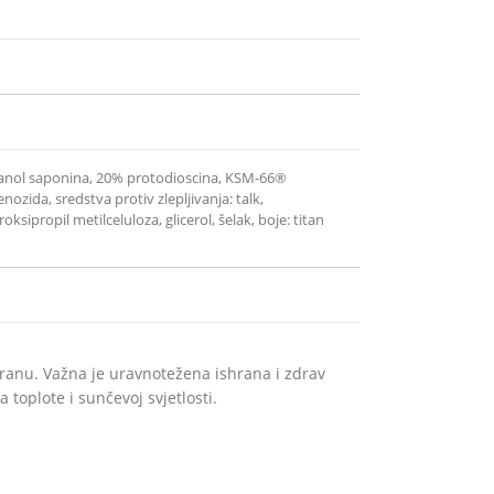
ostanol saponina, 20% protodioscina, KSM-66®
zida, sredstva protiv zlepljivanja: talk,
ksipropil metilceluloza, glicerol, šelak, boje: titan
ranu. Važna je uravnotežena ishrana i zdrav
toplote i sunčevoj svjetlosti.