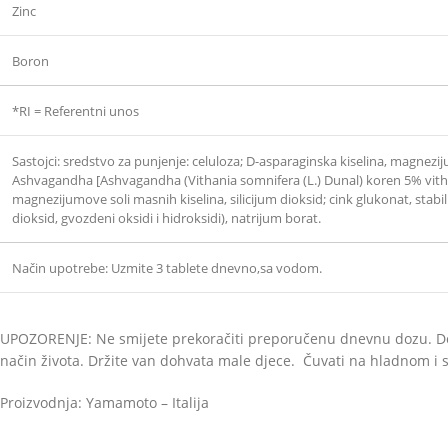
Zinc
Boron
*RI = Referentni unos
Sastojci: sredstvo za punjenje: celuloza; D-asparaginska kiselina, magne
Ashvagandha [Ashvagandha (Vithania somnifera (L.) Dunal) koren 5% vithano
magnezijumove soli masnih kiselina, silicijum dioksid; cink glukonat, stabiliz
dioksid, gvozdeni oksidi i hidroksidi), natrijum borat.
Način upotrebe: Uzmite 3 tablete dnevno,sa vodom.
UPOZORENJE: Ne smijete prekoračiti preporučenu dnevnu dozu. Doda
način života. Držite van dohvata male djece. Čuvati na hladnom i s
Proizvodnja: Yamamoto – Italija