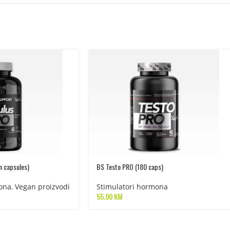
n capsules)
BS Testo PRO (180 caps)
ona
,
Vegan proizvodi
Stimulatori hormona
55.00
KM