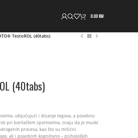
0.00
KM
O® TestoROL (40tabs)
L (40tabs)
ovima, uključujući i dizanje tegova, a posebno
rtisti pri borilačkim sportovima, znaju da je muski
drogenih procesa, kao što su mišićni
age, ali i pojedinih kognitivno – psiholoških