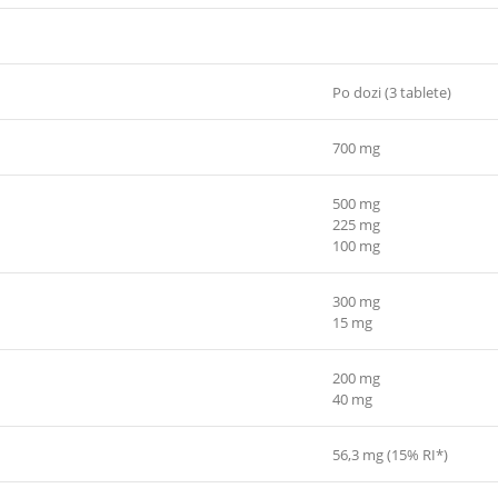
Po dozi (3 tablete)
700 mg
500 mg
225 mg
100 mg
300 mg
15 mg
200 mg
40 mg
56,3 mg (15% RI*)