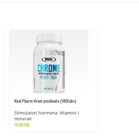
Real Pharm Hrom picolinate (180tabs)
Real Pharm Melato
Stimulatori hormona
,
Vitamini i
Stimulatori h
minerali
minerali
19.00
KM
19.00
KM