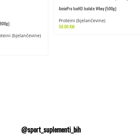
AmixPro IsoHD Isolate Whey (500g)
Proteini (bjelančevine)
1800g)
58.00
KM
oteini (bjelančevine)
@sport_suplementi_bih