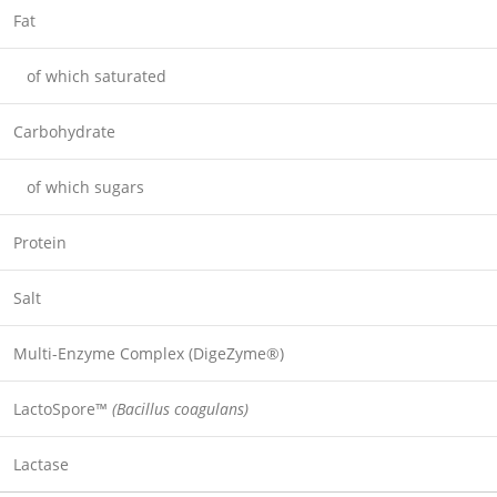
Fat
of which saturated
Carbohydrate
of which sugars
Protein
Salt
Multi-Enzyme Complex (DigeZyme®)
LactoSpore™
(Bacillus coagulans)
Lactase