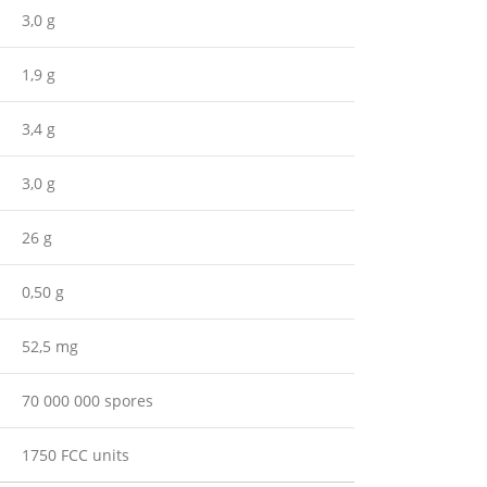
3,0 g
1,9 g
3,4 g
3,0 g
26 g
0,50 g
52,5 mg
70 000 000 spores
1750 FCC units