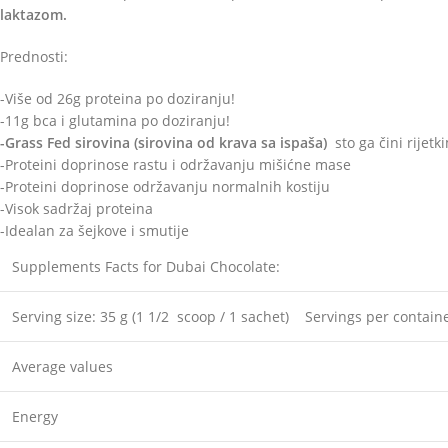
laktazom.
Prednosti:
-Više od 26g proteina po doziranju!
-11g bca i glutamina po doziranju!
-Grass Fed sirovina (sirovina od krava sa ispaša)
sto ga čini rijetk
-Proteini doprinose rastu i održavanju mišićne mase
-Proteini doprinose održavanju normalnih kostiju
-Visok sadržaj proteina
-Idealan za šejkove i smutije
Supplements Facts for Dubai Chocolate:
Serving size: 35 g (1 1/2 scoop / 1 sachet) Servings per container:
Average values
Energy