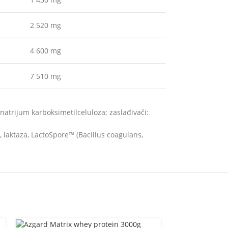
2 520 mg
4 600 mg
7 510 mg
: natrijum karboksimetilceluloza; zaslađivači:
, laktaza, LactoSpore™ (Bacillus coagulans,