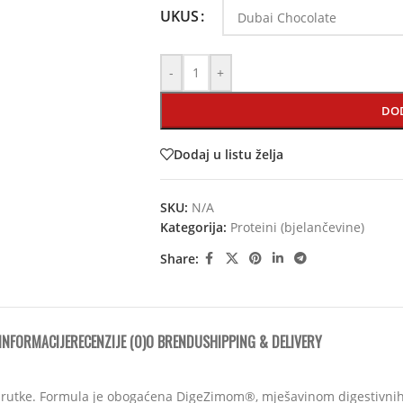
UKUS
-
+
DO
Dodaj u listu želja
SKU:
N/A
Kategorija:
Proteini (bjelančevine)
Share:
INFORMACIJE
RECENZIJE (0)
O BRENDU
SHIPPING & DELIVERY
n surutke. Formula je obogaćena DigeZimom®, mješavinom digestivn