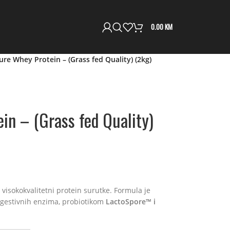
0.00
KM
ure Whey Protein – (Grass fed Quality) (2kg)
in – (Grass fed Quality)
 visokokvalitetni protein surutke. Formula je
estivnih enzima, probiotikom
LactoSpore™ i