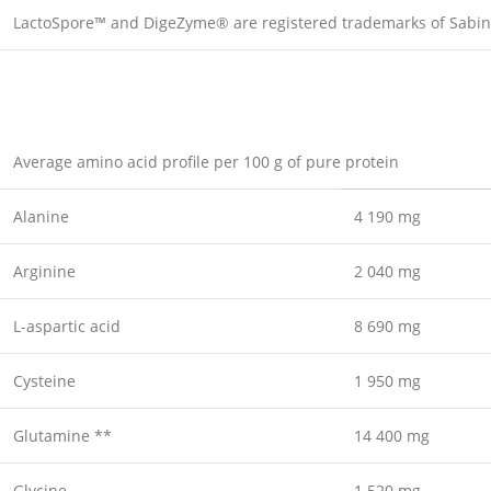
LactoSpore™ and DigeZyme® are registered trademarks of Sabin
Average amino acid profile per 100 g of pure protein
Alanine
4 190 mg
Arginine
2 040 mg
L-aspartic acid
8 690 mg
Cysteine
1 950 mg
Glutamine **
14 400 mg
Glycine
1 520 mg