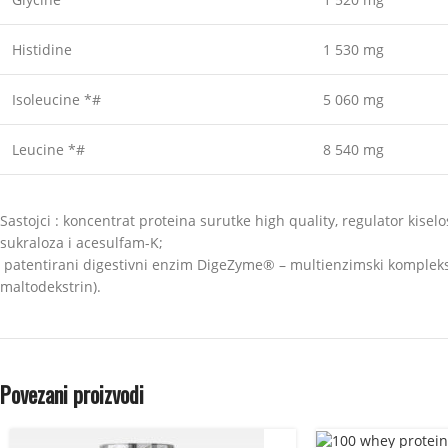
Histidine
1 530 mg
Isoleucine *#
5 060 mg
Leucine *#
8 540 mg
Sastojci : koncentrat proteina surutke high quality, regulator kiselos
sukraloza i acesulfam-K;
patentirani digestivni enzim DigeZyme® – multienzimski kompleks (a
maltodekstrin).
Povezani proizvodi