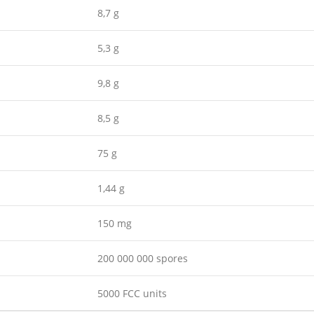
8,7 g
5,3 g
9,8 g
8,5 g
75 g
1,44 g
150 mg
200 000 000 spores
5000 FCC units