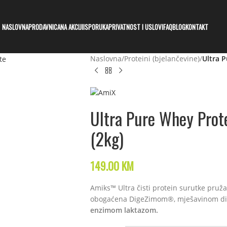
NASLOVNA
PRODAVNICA
NA AKCIJI
ISPORUKA
PRIVATNOST I USLOVI
FAQ
BLOG
KONTAKT
Naslovna
/
Proteini (bjelančevine)
/
Ultra P
Ultra Pure Whey Prote
(2kg)
149.00
KM
Amiks™ Ultra čisti protein surutke pruža
obogaćena DigeZimom®, mješavinom dig
enzimom laktazom.