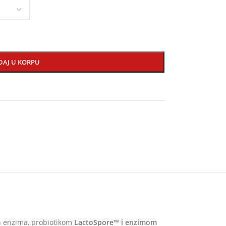
DAJ U KORPU
ih enzima, probiotikom
LactoSpore™ i enzimom