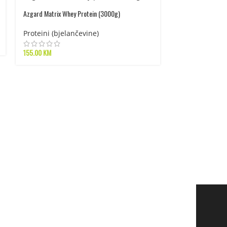
Azgard Matrix Whey Protein (3000g)
Proteini (bjelančevine)
155.00
KM
NEMA NA STANJU
Amix Greenday Vege
Proteini (bjel
proizvodi
53.00
KM