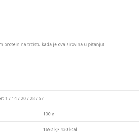
im protein na trzistu kada je ova sirovina u pitanju!
 1 / 14 / 20 / 28 / 57
100 g
1692 kJ/ 430 kcal